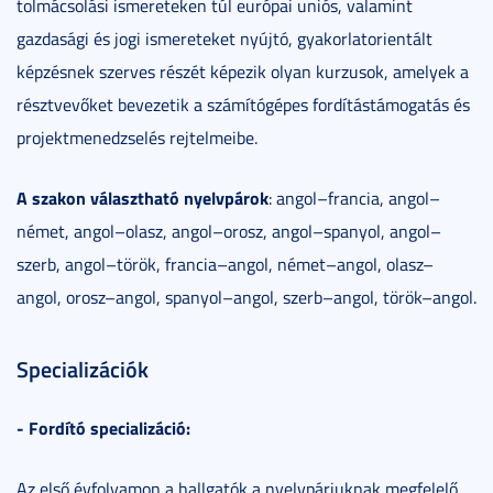
tolmácsolási ismereteken túl európai uniós, valamint
gazdasági és jogi ismereteket nyújtó, gyakorlatorientált
képzésnek szerves részét képezik olyan kurzusok, amelyek a
résztvevőket bevezetik a számítógépes fordítástámogatás és
projektmenedzselés rejtelmeibe.
A szakon választható nyelvpárok
: angol–francia, angol–
német, angol–olasz, angol–orosz, angol–spanyol, angol–
szerb, angol–török, francia–angol, német–angol, olasz–
angol, orosz–angol, spanyol–angol, szerb–angol, török–angol.
Specializációk
- Fordító specializáció:
Az első évfolyamon a hallgatók a nyelvpárjuknak megfelelő