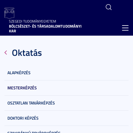
SZEGEDI TUDOMÁNYEGYETEM
BÖLCSÉSZET- ÉS TÁRSADALOMTUDOMÁNYI
Toggl
KAR
navig
Oktatás
ALAPKÉPZÉS
MESTERKÉPZÉS
OSZTATLAN TANÁRKÉPZÉS
DOKTORI KÉPZÉS