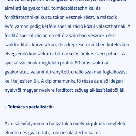
elméleti és gyakorlati, tolmácsolástechnikai és
fordítástechnikai kurzusokon vesznek részt, a második
évfolyamon pedig kétféle specializáció közül választhatnak. A
fordító specializáción emelt óraszámban vesznek részt
szakfordítási kurzusokon, de a képzési tervükben kötelezően
elvégzendő konszekutív tolmácsolás órák is szerepelnek. A
specializációnak megfelelő profilú 60 órás szakmai
gyakorlatot, valamint irányított önálló szakmai foglalkozást
kell teljesíteniük. A diplomamunka fő része az első idegen
nyelvről magyar nyelvre fordított szöveg elkészítéséből áll.
- Tolmács specializáció:
Az első évfolyamon a hallgatók a nyelvpárjuknak megfelelő
elméleti és gyakorlati, tolmácsolástechnikai és