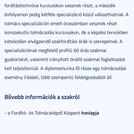
fordítástechnikai kurzusokon vesznek részt, a második
évfolyamon pedig kétféle specializáció közül választhatnak. A
tolmács specializáción emelt óraszámban vesznek részt
konszekutív tolmácsolás kurzusokon, de a képzési tervükben
kötelezően elvégzendő szakfordítási órák is szerepelnek. A
specializációnak megfelelő profilú 60 órás szakmai
gyakorlatot, valamint irányított önálló szakmai foglalkozást
kell teljesíteniük. A diplomamunka fő része egy tolmácsolási
esemény írásbeli, több szempontú feldolgozásából áll.
Bővebb információk a szakról
honlapja
- a Fordító- és Tolmácsképző Központ