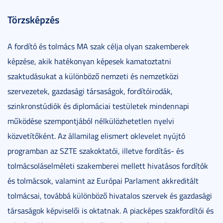
Törzsképzés
A fordító és tolmács MA szak célja olyan szakemberek
képzése, akik hatékonyan képesek kamatoztatni
szaktudásukat a különböző nemzeti és nemzetközi
szervezetek, gazdasági társaságok, fordítóirodák,
szinkronstúdiók és diplomáciai testületek mindennapi
működése szempontjából nélkülözhetetlen nyelvi
közvetítőként. Az államilag elismert oklevelet nyújtó
programban az SZTE szakoktatói, illetve fordítás- és
tolmácsoláselméleti szakemberei mellett hivatásos fordítók
és tolmácsok, valamint az Európai Parlament akkreditált
tolmácsai, továbbá különböző hivatalos szervek és gazdasági
társaságok képviselői is oktatnak. A piacképes szakfordítói és