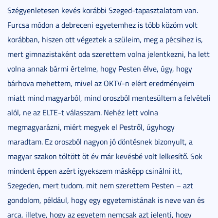
Szégyenletesen kevés korábbi Szeged-tapasztalatom van.
Furcsa módon a debreceni egyetemhez is több közöm volt
korábban, hiszen ott végeztek a szüleim, meg a pécsihez is,
mert gimnazistaként oda szerettem volna jelentkezni, ha lett
volna annak bármi értelme, hogy Pesten élve, úgy, hogy
bárhova mehettem, mivel az OKTV-n elért eredményeim
miatt mind magyarból, mind oroszból mentesültem a felvételi
alól, ne az ELTE-t válasszam. Nehéz lett volna
megmagyarázni, miért megyek el Pestről, úgyhogy
maradtam. Ez oroszból nagyon jó döntésnek bizonyult, a
magyar szakon töltött öt év már kevésbé volt lelkesítő. Sok
mindent éppen azért igyekszem másképp csinálni itt,
Szegeden, mert tudom, mit nem szerettem Pesten – azt
gondolom, például, hogy egy egyetemistának is neve van és
arca, illetve, hogy az egyetem nemcsak azt jelenti, hogy