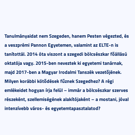
Tanulmányaidat nem Szegeden, hanem Pesten végezted, és
a veszprémi Pannon Egyetemen, valamint az ELTE-n is
tanítottál. 2014 óta viszont a szegedi bölcsészkar főállású
oktatója vagy. 2015-ben neveztek ki egyetemi tanárnak,
majd 2017-ben a Magyar Irodalmi Tanszék vezetőjének.
Milyen korábbi kötődések fűznek Szegedhez? A régi
emlékeidet hogyan írja felül – immár a bölcsészkar szerves
részeként, szellemiségének alakítójaként – a mostani, jóval
intenzívebb város- és egyetemtapasztalatod?