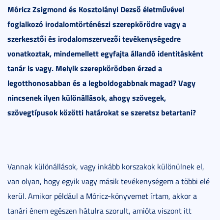
Móricz Zsigmond és Kosztolányi Dezső életművével
foglalkozó irodalomtörténészi szerepkörödre vagy a
szerkesztői és irodalomszervezői tevékenységedre
vonatkoztak, mindemellett egyfajta állandó identitásként
tanár is vagy. Melyik szerepkörödben érzed a
legotthonosabban és a legboldogabbnak magad? Vagy
nincsenek ilyen különállások, ahogy szövegek,
szövegtípusok közötti határokat se szeretsz betartani?
Vannak különállások, vagy inkább korszakok különülnek el,
van olyan, hogy egyik vagy másik tevékenységem a többi elé
kerül. Amikor például a Móricz-könyvemet írtam, akkor a
tanári énem egészen hátulra szorult, amióta viszont itt