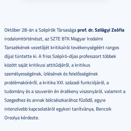
prof. dr. Szilágyi Zsófia
Október 28-án a Szépírók Társasága
irodalomtörténészt, az SZTE BTK Magyar Irodalmi
Tanszékének vezetőjét kritikaírói tevékenységéért rangos
díjjal tüntette ki. A friss Szépíró-díjas professzort többek
között saját kritikusi attitűdjéről, a kritikus
személyességének, ízlésének és felelősségének
problémaköréről, a kritika XXI. századi funkciójáról, a
tudomány és a szuverén én érzékeny viszonyáról, valamint a
Szegedhez és annak bölcsészkarához fűződő, egyre
intenzívebb kapcsolatáról egykori tanítványa, Bencsik
Orsolya kérdezte.