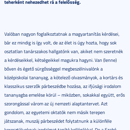
teherként nehezedhet rá a felelősség.
Valóban nagyon foglalkoztatnak a magyartanítás kérdései,
bár ez mindig is így volt, de az élet is úgy hozta, hogy sok
osztatlan tanárszakos hallgatónk van, akiket nem szeretnék
a kérdéseikkel, kétségeikkel magukra hagyni. Van (lenne)
bőven és égető sürgősséggel megbeszélnivalónk a
középiskolai tananyag, a kötelező olvasmányok, a kortárs és
klasszikus szerzők párbeszédbe hozása, az ifjúsági irodalom
tananyagba emelése körül – miközben, sokakkal együtt, erős
szorongással várom az új nemzeti alaptantervet. Azt
gondolom, az egyetemi oktatók nem másik terepen
játszanak, muszáj párbeszédet folytatnunk a különféle
korosztályoknak irodalmat tanító kollégákkal. De a Szabó