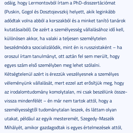
odáig, hogy Lermontovból írtam a PhD-disszertációmat
(Puskin, Gogol és Dosztojevszkij helyett, akik leginkább
adódtak volna abból a korszakból és a minket tanító tanárok
kutatásaiból). De azért a személyesség vállalásához idő kell,
különösen akkor, ha valaki a teljesen személytelen
beszédmódra szocializálódik, mint én is russzistaként – ha
oroszul írtam tanulmányt, ott aztán fel sem merült, hogy
egyes szám első személyben meg lehet szólalni.
Kétségtelenül azért is érezzük veszélyesnek a személyes
véleményünk vállalását, mert ezzel azt erősítjük meg, hogy
az irodalomtudomány komolytalan, mi csak beszélünk össze-
vissza mindenfélét – én már nem tartok attól, hogy a
személyességtől tudománytalan leszek, és láttam olyan
utakat, például az egyik mesteremét, Szegedy-Maszék
Mihályét, amikor gazdagodtak is egyes értelmezések attól,