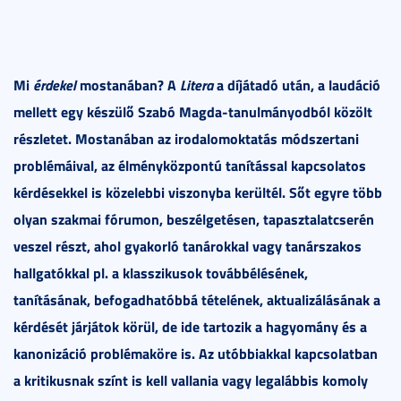
Mi
érdekel
mostanában? A
Litera
a díjátadó után, a laudáció
mellett egy készülő Szabó Magda-tanulmányodból közölt
részletet. Mostanában az irodalomoktatás módszertani
problémáival, az élményközpontú tanítással kapcsolatos
kérdésekkel is közelebbi viszonyba kerültél. Sőt egyre több
olyan szakmai fórumon, beszélgetésen, tapasztalatcserén
veszel részt, ahol gyakorló tanárokkal vagy tanárszakos
hallgatókkal pl. a klasszikusok továbbélésének,
tanításának, befogadhatóbbá tételének, aktualizálásának a
kérdését járjátok körül, de ide tartozik a hagyomány és a
kanonizáció problémaköre is. Az utóbbiakkal kapcsolatban
a kritikusnak színt is kell vallania vagy legalábbis komoly