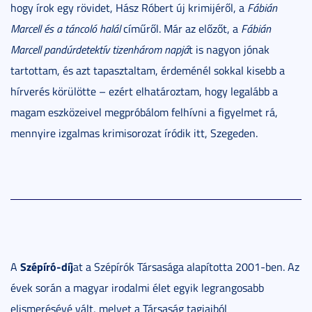
hogy írok egy rövidet, Hász Róbert új krimijéről, a
Fábián
Marcell és a táncoló halál
címűről. Már az előzőt, a
Fábián
Marcell pandúrdetektív tizenhárom napjá
t is nagyon jónak
tartottam, és azt tapasztaltam, érdeménél sokkal kisebb a
hírverés körülötte – ezért elhatároztam, hogy legalább a
magam eszközeivel megpróbálom felhívni a figyelmet rá,
mennyire izgalmas krimisorozat íródik itt, Szegeden.
Szépíró-díj
A
at a Szépírók Társasága alapította 2001-ben. Az
évek során a magyar irodalmi élet egyik legrangosabb
elismerésévé vált, melyet a Társaság tagjaiból