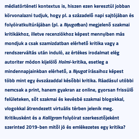
médiatörténeti kontextus is, hiszen ezen keresztül jobban
körvonalazni tudjuk, hogy pl. a századelő napi sajtójában és
folyóiratkultúrájában (pl. a
Nyugat
ban) megjelenő szakmai
kritikákhoz, illetve recenziókhoz képest mennyiben más
mondjuk a csak szamizdatban elérhető kritika vagy a
rendszerváltás után induló, az értékes irodalmat elég
autoriter módon kijelölő
Holmi
-kritika, esetleg a
mindennapjainkban elérhető, a
Nyugat
írásaihoz képest
több mint egy évszázaddal későbbi kritika. Ráadásul utóbbi
nemcsak a print, hanem gyakran az online, gyorsan frissülő
felületeken, sőt szakmai és kevésbé szakmai blogokkal,
vlogokkal átrendezett virtuális térben jelenik meg.
Kritikusként és a
Kalligram
folyóirat szerkesztőjeként
szerinted 2019-ben mitől jó és emlékezetes egy kritika?