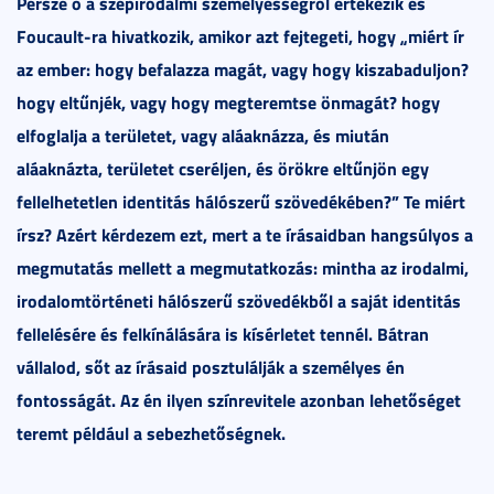
Persze ő a szépirodalmi személyességről értekezik és
Foucault-ra hivatkozik, amikor azt fejtegeti, hogy „miért ír
az ember: hogy befalazza magát, vagy hogy kiszabaduljon?
hogy eltűnjék, vagy hogy megteremtse önmagát? hogy
elfoglalja a területet, vagy aláaknázza, és miután
aláaknázta, területet cseréljen, és örökre eltűnjön egy
fellelhetetlen identitás hálószerű szövedékében?” Te miért
írsz? Azért kérdezem ezt, mert a te írásaidban hangsúlyos a
megmutatás mellett a megmutatkozás: mintha az irodalmi,
irodalomtörténeti hálószerű szövedékből a saját identitás
fellelésére és felkínálására is kísérletet tennél. Bátran
vállalod, sőt az írásaid posztulálják a személyes én
fontosságát. Az én ilyen színrevitele azonban lehetőséget
teremt például a sebezhetőségnek.