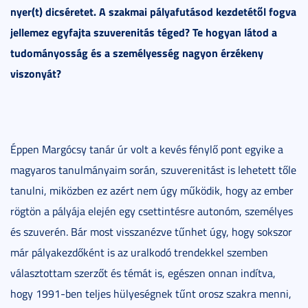
nyer(t) dicséretet. A szakmai pályafutásod kezdetétől fogva
jellemez egyfajta szuverenitás téged? Te hogyan látod a
tudományosság és a személyesség nagyon érzékeny
viszonyát?
Éppen Margócsy tanár úr volt a kevés fénylő pont egyike a
magyaros tanulmányaim során, szuverenitást is lehetett tőle
tanulni, miközben ez azért nem úgy működik, hogy az ember
rögtön a pályája elején egy csettintésre autonóm, személyes
és szuverén. Bár most visszanézve tűnhet úgy, hogy sokszor
már pályakezdőként is az uralkodó trendekkel szemben
választottam szerzőt és témát is, egészen onnan indítva,
hogy 1991-ben teljes hülyeségnek tűnt orosz szakra menni,