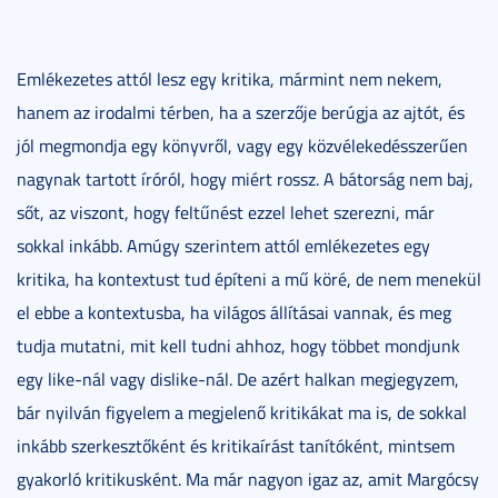
Emlékezetes attól lesz egy kritika, mármint nem nekem,
hanem az irodalmi térben, ha a szerzője berúgja az ajtót, és
jól megmondja egy könyvről, vagy egy közvélekedésszerűen
nagynak tartott íróról, hogy miért rossz. A bátorság nem baj,
sőt, az viszont, hogy feltűnést ezzel lehet szerezni, már
sokkal inkább. Amúgy szerintem attól emlékezetes egy
kritika, ha kontextust tud építeni a mű köré, de nem menekül
el ebbe a kontextusba, ha világos állításai vannak, és meg
tudja mutatni, mit kell tudni ahhoz, hogy többet mondjunk
egy like-nál vagy dislike-nál. De azért halkan megjegyzem,
bár nyilván figyelem a megjelenő kritikákat ma is, de sokkal
inkább szerkesztőként és kritikaírást tanítóként, mintsem
gyakorló kritikusként. Ma már nagyon igaz az, amit Margócsy