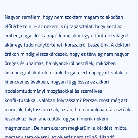
Nagyon remélem, hogy nem szoktam magam tolakodóan
előtérbe tolni – az nekem is új tapasztalat, hogy kezd az
ember „nagy idők tanúja” lenni, akár egy eltűnt életvilágról,
akár egy tudománytörténeti korszakról beszélünk. A doktori
órákon mindig visszakérdezek, hogy ez tényleg nem nagyon
öreges és unalmas, ha olyanokról beszélek, miközben
kismonográfiákat elemzünk, hogy miért épp így írt valaki a
kilencvenes években, hogyan függ össze ez akkori
irodalomtudományi mozgásokkal és személyes
konfliktusokkal, valóban folytassam? Persze, most még azt
mondják, folytassam csak, aztán, ha már valóban fárasztóak
lesznek az ilyen anekdoták, úgysem merik nekem
megmondani. De nem akarom megkerülni a kérdést: mióta
megtanultam olvasni, az olvasás nem szűnő, állandó