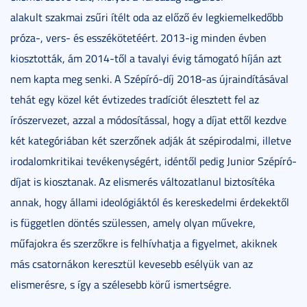
alakult
szakmai zsűri ítélt oda az előző év legkiemelkedőbb
próza-, vers- és esszékötetéért. 2013-ig minden évben
kiosztották, ám 2014-től a tavalyi évig támogató híján azt
nem kapta meg senki. A Szépíró-díj 2018-as újraindításával
tehát egy közel két évtizedes tradíciót élesztett fel az
írószervezet, azzal a módosítással, hogy a díjat ettől kezdve
két kategóriában két szerzőnek adják át szépirodalmi, illetve
irodalomkritikai tevékenységért, idéntől pedig Junior Szépíró-
díjat is kiosztanak.
Az elismerés változatlanul biztosítéka
annak, hogy állami ideológiáktól és kereskedelmi érdekektől
is független döntés szülessen, amely olyan művekre,
műfajokra és szerzőkre is felhívhatja a figyelmet, akiknek
más csatornákon keresztül kevesebb esélyük van az
elismerésre, s így a szélesebb körű ismertségre.