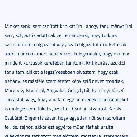
Minket senki sem tanított kritikát írni, ahogy tanulmányt írni
sem, sőt, azt is adottnak vette mindenki, hogy tudunk
szemináriumi dolgozatot vagy szakdolgozatot írni. Ezt csak
azért mondom, mert néha vicces belegondolni, hogy ma már
mindent kurzusok keretében tanítunk. Kritikaírást azoktól
tanultam, akiket a legszívesebben olvastam, hogy csak
néhány, és másféle szemlétetet képviselő nevet mondjak,
Margócsy Istvántól, Angyalosi Gergelytől, Reményi József
Tamástól, vagy, hogy a nálam egy nemzedékkel idősebbeket
is emlegessem, Takáts Józseftől, Csuhai Istvántól, Károlyi
Csabától. Engem is zavar, hogy egyetlen nőt sem soroltam
fel, de, sajnos, akkor ezt egyértelműen férfiak uralta
világként mutatkozott meg előttem, mostanra, szerencsére,