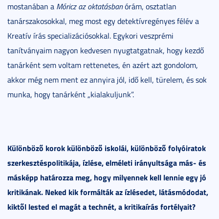
mostanában a
Móricz az oktatásban
órám, osztatlan
tanárszakosokkal, meg most egy detektívregényes félév a
Kreatív írás specializációsokkal. Egykori veszprémi
tanítványaim nagyon kedvesen nyugtatgatnak, hogy kezdő
tanárként sem voltam rettenetes, én azért azt gondolom,
akkor még nem ment ez annyira jól, idő kell, türelem, és sok
munka, hogy tanárként „kialakuljunk”.
Különböző korok különböző iskolái, különböző folyóiratok
szerkesztéspolitikája, ízlése, elméleti irányultsága más- és
másképp határozza meg, hogy milyennek kell lennie egy jó
kritikának. Neked kik formálták az ízlésedet, látásmódodat,
kiktől lested el magát a technét, a kritikaírás fortélyait?