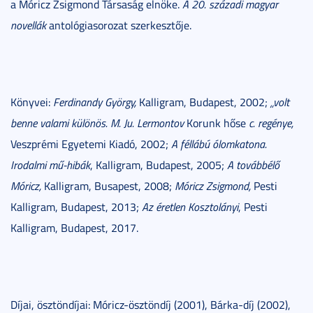
a Móricz Zsigmond Társaság elnöke.
A 20. századi magyar
novellák
antológiasorozat szerkesztője.
Könyvei:
Ferdinandy György,
Kalligram, Budapest, 2002;
„volt
benne valami különös. M. Ju. Lermontov
Korunk hőse
c. regénye,
Veszprémi Egyetemi Kiadó, 2002;
A féllábú ólomkatona.
Irodalmi mű-hibák
, Kalligram, Budapest, 2005;
A továbbélő
Móricz,
Kalligram, Busapest, 2008;
Móricz Zsigmond,
Pesti
Kalligram, Budapest, 2013;
Az éretlen Kosztolányi
, Pesti
Kalligram, Budapest, 2017.
Díjai, ösztöndíjai: Móricz-ösztöndíj (2001), Bárka-díj (2002),