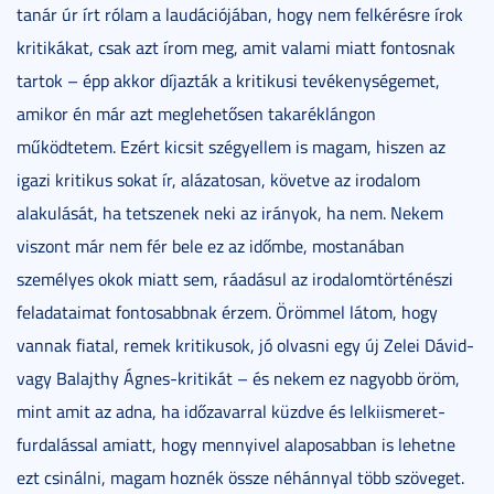
tanár úr írt rólam a laudációjában, hogy nem felkérésre írok
kritikákat, csak azt írom meg, amit valami miatt fontosnak
tartok – épp akkor díjazták a kritikusi tevékenységemet,
amikor én már azt meglehetősen takaréklángon
működtetem. Ezért kicsit szégyellem is magam, hiszen az
igazi kritikus sokat ír, alázatosan, követve az irodalom
alakulását, ha tetszenek neki az irányok, ha nem. Nekem
viszont már nem fér bele ez az időmbe, mostanában
személyes okok miatt sem, ráadásul az irodalomtörténészi
feladataimat fontosabbnak érzem. Örömmel látom, hogy
vannak fiatal, remek kritikusok, jó olvasni egy új Zelei Dávid-
vagy Balajthy Ágnes-kritikát – és nekem ez nagyobb öröm,
mint amit az adna, ha időzavarral küzdve és lelkiismeret-
furdalással amiatt, hogy mennyivel alaposabban is lehetne
ezt csinálni, magam hoznék össze néhánnyal több szöveget.