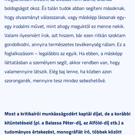
boldogságot okoz. És talán tudok abban segíteni másoknak,
hogy olvasmányt válasszanak, vagy másképp lássanak egy-
egy irodalmi művet, mint ahogy maguktól ez menne nekik.
Valami ilyesmiért írok, azt hiszem, bár ezen ritkán szoktam
gondolkodni, annyira természetes tevékenység nálam. Ez a
foglalkozásom – legalábbis az egyik. Ha ebben, a másképp
láttatásban a személyem segít, akkor rendben van, hogy
valamennyire látszik. Elég baj lenne, ha közben azon
szoronganék, mennyire tesz mindez sebezhetővé.
Most a kritikaírói munkásságodért kaptál díjat, de a korábbi
kitüntetéseid (pl. a Balassa Péter-díj, az Alföld-díj stb.) a
tudományos értekezést, monográfiát író, többek között