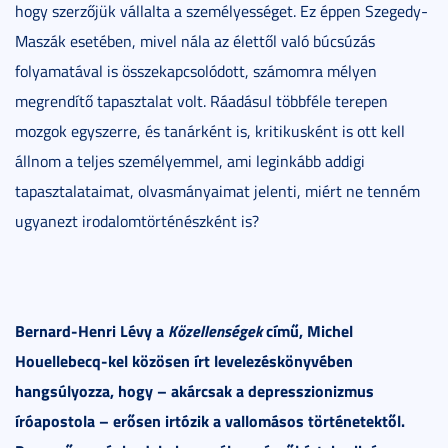
hogy szerzőjük vállalta a személyességet. Ez éppen Szegedy-
Maszák esetében, mivel nála az élettől való búcsúzás
folyamatával is összekapcsolódott, számomra mélyen
megrendítő tapasztalat volt. Ráadásul többféle terepen
mozgok egyszerre, és tanárként is, kritikusként is ott kell
állnom a teljes személyemmel, ami leginkább addigi
tapasztalataimat, olvasmányaimat jelenti, miért ne tenném
ugyanezt irodalomtörténészként is?
Bernard-Henri Lévy a
Közellenségek
című, Michel
Houellebecq-kel közösen írt levelezéskönyvében
hangsúlyozza, hogy – akárcsak a depresszionizmus
íróapostola – erősen irtózik a vallomásos történetektől.