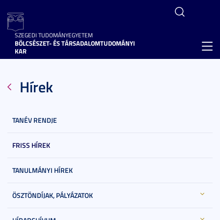
SZEGEDI TUDOMÁNYEGYETEM
BÖLCSÉSZET- ÉS TÁRSADALOMTUDOMÁNYI
Toggl
KAR
navig
Hírek
TANÉV RENDJE
FRISS HÍREK
TANULMÁNYI HÍREK
ÖSZTÖNDÍJAK, PÁLYÁZATOK