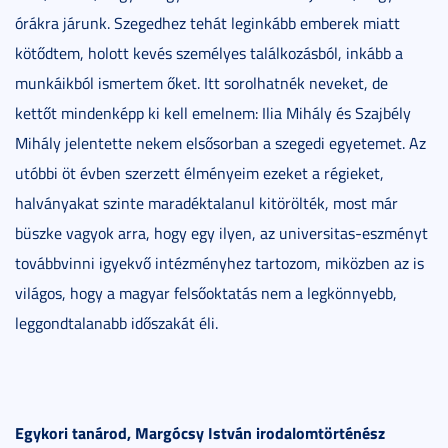
órákra járunk. Szegedhez tehát leginkább emberek miatt
kötődtem, holott kevés személyes találkozásból, inkább a
munkáikból ismertem őket. Itt sorolhatnék neveket, de
kettőt mindenképp ki kell emelnem: Ilia Mihály és Szajbély
Mihály jelentette nekem elsősorban a szegedi egyetemet. Az
utóbbi öt évben szerzett élményeim ezeket a régieket,
halványakat szinte maradéktalanul kitörölték, most már
büszke vagyok arra, hogy egy ilyen, az universitas-eszményt
továbbvinni igyekvő intézményhez tartozom, miközben az is
világos, hogy a magyar felsőoktatás nem a legkönnyebb,
leggondtalanabb időszakát éli.
Egykori tanárod, Margócsy István irodalomtörténész