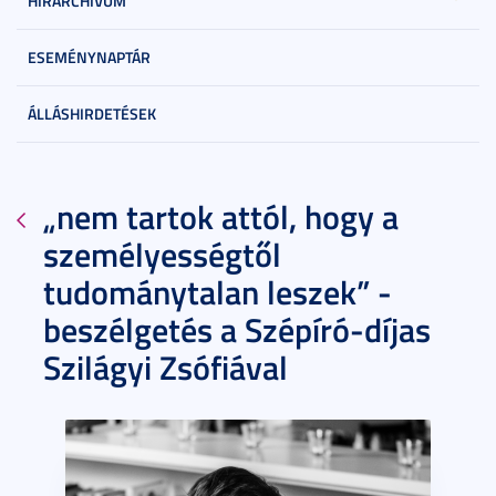
HÍRARCHÍVUM
ESEMÉNYNAPTÁR
ÁLLÁSHIRDETÉSEK
„nem tartok attól, hogy a
személyességtől
tudománytalan leszek” -
beszélgetés a Szépíró-díjas
Szilágyi Zsófiával