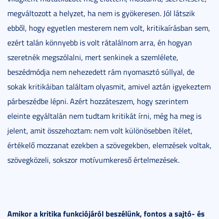
megváltozott a helyzet, ha nem is gyökeresen. Jól látszik
ebből, hogy egyetlen mesterem nem volt, kritikaírásban sem,
ezért talán könnyebb is volt rátalálnom arra, én hogyan
szeretnék megszólalni, mert senkinek a szemlélete,
beszédmódja nem nehezedett rám nyomasztó súllyal, de
sokak kritikáiban találtam olyasmit, amivel aztán igyekeztem
párbeszédbe lépni. Azért hozzáteszem, hogy szerintem
eleinte egyáltalán nem tudtam kritikát írni, még ha meg is
jelent, amit összehoztam: nem volt különösebben ítélet,
értékelő mozzanat ezekben a szövegekben, elemzések voltak,
szövegközeli, sokszor motívumkereső értelmezések.
Amikor a kritika funkciójáról beszélünk, fontos a sajtó- és