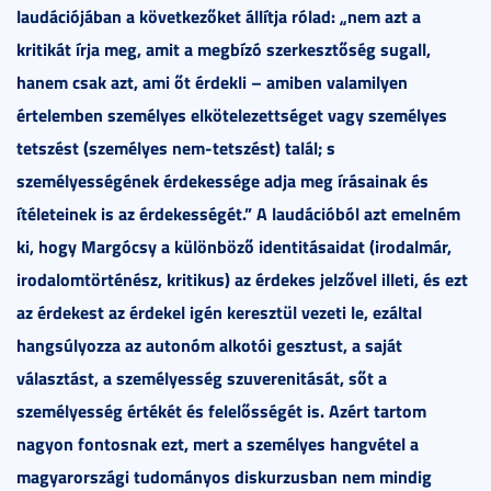
laudációjában a következőket állítja rólad: „nem azt a
kritikát írja meg, amit a megbízó szerkesztőség sugall,
hanem csak azt, ami őt érdekli – amiben valamilyen
értelemben személyes elkötelezettséget vagy személyes
tetszést (személyes nem-tetszést) talál; s
személyességének érdekessége adja meg írásainak és
ítéleteinek is az érdekességét.” A laudációból azt emelném
ki, hogy Margócsy a különböző identitásaidat (irodalmár,
irodalomtörténész, kritikus) az érdekes jelzővel illeti, és ezt
az érdekest az érdekel igén keresztül vezeti le, ezáltal
hangsúlyozza az autonóm alkotói gesztust, a saját
választást, a személyesség szuverenitását, sőt a
személyesség értékét és felelősségét is. Azért tartom
nagyon fontosnak ezt, mert a személyes hangvétel a
magyarországi tudományos diskurzusban nem mindig