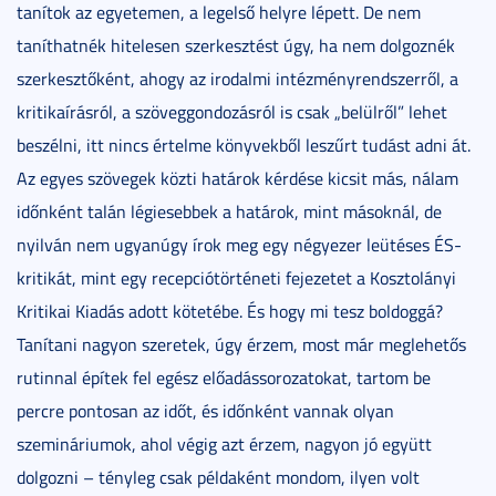
tanítok az egyetemen, a legelső helyre lépett. De nem
taníthatnék hitelesen szerkesztést úgy, ha nem dolgoznék
szerkesztőként, ahogy az irodalmi intézményrendszerről, a
kritikaírásról, a szöveggondozásról is csak „belülről” lehet
beszélni, itt nincs értelme könyvekből leszűrt tudást adni át.
Az egyes szövegek közti határok kérdése kicsit más, nálam
időnként talán légiesebbek a határok, mint másoknál, de
nyilván nem ugyanúgy írok meg egy négyezer leütéses ÉS-
kritikát, mint egy recepciótörténeti fejezetet a Kosztolányi
Kritikai Kiadás adott kötetébe. És hogy mi tesz boldoggá?
Tanítani nagyon szeretek, úgy érzem, most már meglehetős
rutinnal építek fel egész előadássorozatokat, tartom be
percre pontosan az időt, és időnként vannak olyan
szemináriumok, ahol végig azt érzem, nagyon jó együtt
dolgozni – tényleg csak példaként mondom, ilyen volt