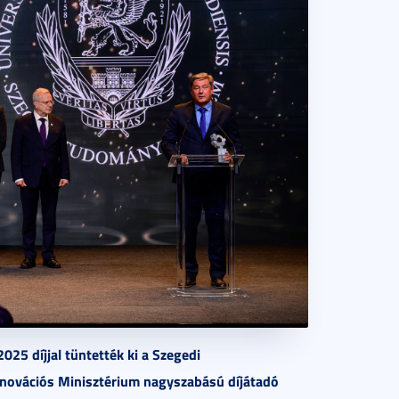
25 díjjal tüntették ki a Szegedi
novációs Minisztérium nagyszabású díjátadó