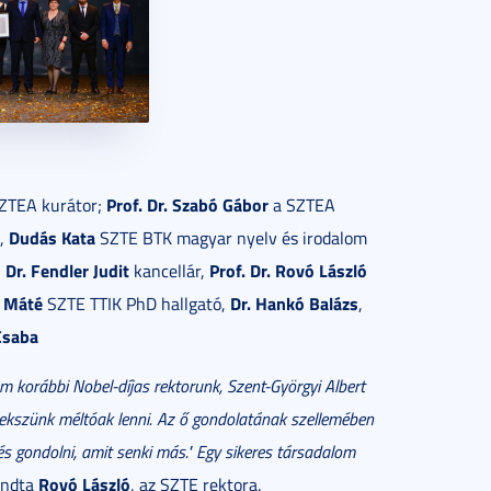
Prof. Dr. Szabó Gábor
ZTEA kurátor;
a SZTEA
Dudás Kata
,
SZTE BTK magyar nyelv és irodalom
Dr. Fendler Judit
Prof. Dr. Rovó László
,
kancellár,
 Máté
Dr. Hankó Balázs
SZTE TTIK PhD hallgató,
,
Csaba
 korábbi Nobel-díjas rektorunk, Szent-Györgyi Albert
ekszünk méltóak lenni. Az ő gondolatának szellemében
s gondolni, amit senki más." Egy sikeres társadalom
Rovó László
ondta
, az SZTE rektora.