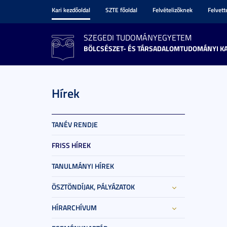
Kari kezdőoldal
SZTE főoldal
Felvételizőknek
Felvet
SZEGEDI TUDOMÁNYEGYETEM
BÖLCSÉSZET- ÉS TÁRSADALOMTUDOMÁNYI K
Hírek
TANÉV RENDJE
FRISS HÍREK
TANULMÁNYI HÍREK
ÖSZTÖNDÍJAK, PÁLYÁZATOK
HÍRARCHÍVUM