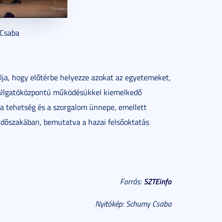
 Csaba
célja, hogy előtérbe helyezze azokat az egyetemeket,
hallgatóközpontú működésükkel kiemelkedő
, a tehetség és a szorgalom ünnepe, emellett
 időszakában, bemutatva a hazai felsőoktatás
SZTEinfo
Forrás:
Nyitókép: Schumy Csaba