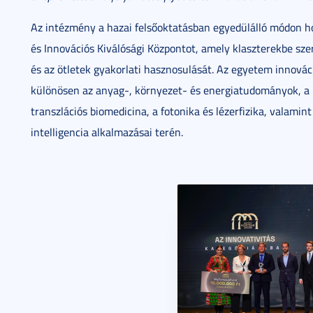
Az intézmény a hazai felsőoktatásban egyedülálló módon hozt
és Innovációs Kiválósági Központot, amely klaszterekbe sze
és az ötletek gyakorlati hasznosulását. Az egyetem innovác
különösen az anyag-, környezet- és energiatudományok, a mo
transzlációs biomedicina, a fotonika és lézerfizika, valamin
intelligencia alkalmazásai terén.