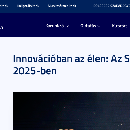
teknek
Hallgatóinknak
Munkatársainknak
BÖLCSÉSZ SZABADEGY
Karunkról
Oktatás
Kutatás
AR
Innovációban az élen: Az
2025-ben