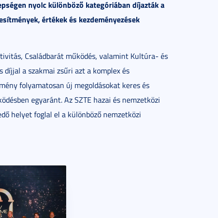
epségen nyolc különböző kategóriában díjazták a
ljesítmények, értékek és kezdeményezések
vitás, Családbarát működés, valamint Kultúra- és
 díjjal a szakmai zsűri azt a komplex és
zmény folyamatosan új megoldásokat keres és
ködésben egyaránt. Az SZTE hazai és nemzetközi
edő helyet foglal el a különböző nemzetközi