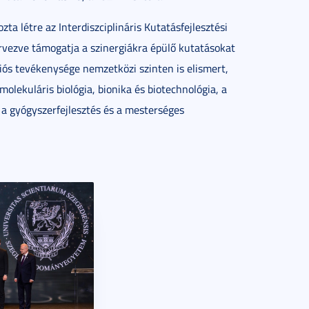
a létre az Interdiszciplináris Kutatásfejlesztési
rvezve támogatja a szinergiákra épülő kutatásokat
iós tevékenysége nemzetközi szinten is elismert,
lekuláris biológia, bionika és biotechnológia, a
t a gyógyszerfejlesztés és a mesterséges