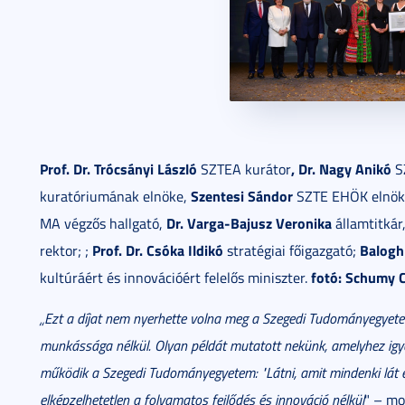
Prof. Dr. Trócsányi László
,
Dr. Nagy Anikó
SZTEA kurátor
S
Szentesi Sándor
kuratóriumának elnöke,
SZTE EHÖK elnök
Dr.
Varga-Bajusz Veronika
MA végzős hallgató,
államtitkár
Prof. Dr. Csóka Ildikó
Balogh
rektor; ;
stratégiai főigazgató;
fotó: Schumy 
kultúráért és innovációért felelős miniszter.
„Ezt a díjat nem nyerhette volna meg a Szegedi Tudományegyetem
munkássága nélkül. Olyan példát mutatott nekünk, amelyhez igy
működik a Szegedi Tudományegyetem: "Látni, amit mindenki lát é
elképzelhetetlen a folyamatos fejlődés és innováció nélkül
" – m