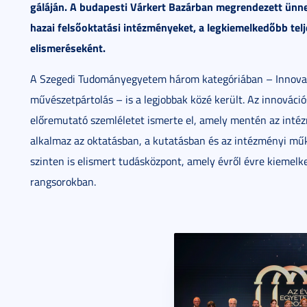
gáláján. A budapesti Várkert Bazárban megrendezett ünn
hazai felsőoktatási intézményeket, a legkiemelkedőbb te
elismeréseként.
A Szegedi Tudományegyetem három kategóriában – Innovati
művészetpártolás – is a legjobbak közé került. Az innovációs
előremutató szemléletet ismerte el, amely mentén az inté
alkalmaz az oktatásban, a kutatásban és az intézményi mű
szinten is elismert tudásközpont, amely évről évre kiemelk
rangsorokban.