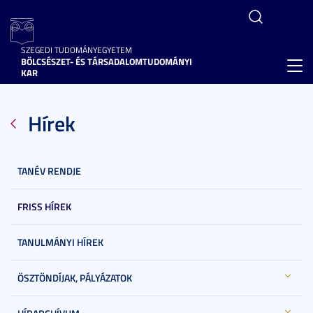
SZEGEDI TUDOMÁNYEGYETEM
BÖLCSÉSZET- ÉS TÁRSADALOMTUDOMÁNYI
Toggl
KAR
navig
Hírek
TANÉV RENDJE
FRISS HÍREK
TANULMÁNYI HÍREK
ÖSZTÖNDÍJAK, PÁLYÁZATOK