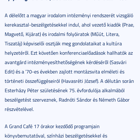
A délelőtt a magyar irodalom intézményi rendszerét vizsgáló
kerekasztal-beszélgetésekkel indul, ahol vezető kiadók (Prae,
Magvető, Kijárat) és irodalmi folyóiratok (Műút, Litera,
Tiszatáj) képviselői osztják meg gondolataikat a kultúra
helyzetéről. Ezt követően konferenciaelőadások hallhatók az
avantgárd intézményesíthetőségének kérdéséről (Sasvári
Edit) és a ’70-es években zajlott montázsvita elméleti és
történeti összefüggéseiról (Havasréti József). A délután során
Esterházy Péter születésének 75. évfordulója alkalmából
beszélgetést szerveznek, Radnóti Sándor és Németh Gábor
részvételével.
A Grand Café 17 órakor kezdődő programjain
könyvbemutatóval, színházi beszélgetésekkel és