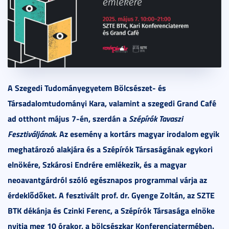
A Szegedi Tudományegyetem B
ö
lcs
é
szet-
é
s
Társadalomtudományi Kara, valamint a szegedi
Grand Caf
é
ad otthont május 7-én, szerdán a
Sz
é
pír
ó
k Tavaszi
Fesztiváljának
. Az esem
é
ny a
kort
árs magyar irodalom egyik
meghatározó alakjára és a Szépírók Társaságának egykori
elnökére, Szká
rosi Endr
é
re eml
é
kezik,
é
s a magyar
neoavantgárdról szóló egésznapos
programmal v
árja az
é
rdeklődőket. A fesztivált prof. dr. Gyenge Zoltán, az SZTE
BTK d
é
kánja
é
s Czinki Ferenc, a Sz
é
pír
ó
k Társasága elnöke
nyitja meg 10
ó
rakor, a bölcsészkar Konferenciatermében.