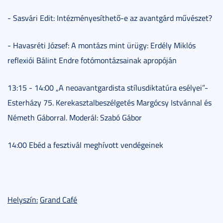
- Sasvári Edit: Intézményesíthető-e az avantgárd művészet?
- Havasréti József: A montázs mint ürügy: Erdély Miklós
reflexiói Bálint Endre fotómontázsainak apropóján
13:15 - 14:00 „A neoavantgardista stílusdiktatúra esélyei”-
Esterházy 75. Kerekasztalbeszélgetés Margócsy Istvánnal és
Németh Gáborral. Moderál: Szabó Gábor
14:00 Ebéd a fesztivál meghívott vendégeinek
Helyszín:
Grand Caf
é