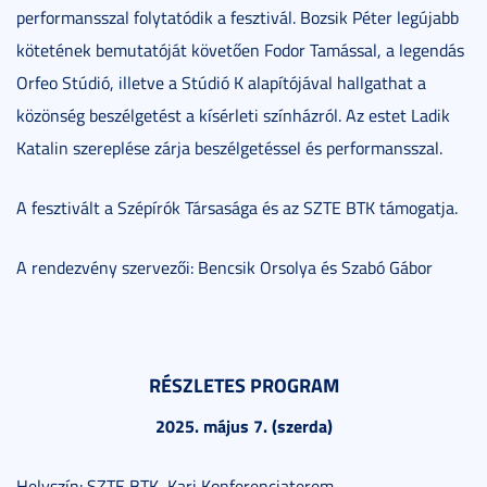
performansszal folytatódik a fesztivál. Bozsik Péter legújabb
kötetének bemutatóját követően Fodor Tamással, a legendás
Orfeo Stúdió, illetve a Stúdió K alapítójával hallgathat a
közönség beszélgetést a kísérleti színházról. Az estet Ladik
Katalin szereplése zárja beszélgetéssel és performansszal.
A fesztivált a Szépírók Társasága és az SZTE BTK támogatja.
A rendezvény szervezői: Bencsik Orsolya és Szabó Gábor
RÉSZLETES PROGRAM
2025. május 7. (szerda)
Helyszín: SZTE BTK, Kari Konferenciaterem