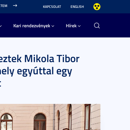
ETEM
KAPCSOLAT
ENGLISH
Kari rendezvények
Hírek
ztek Mikola Tibor
ely egyúttal egy
t