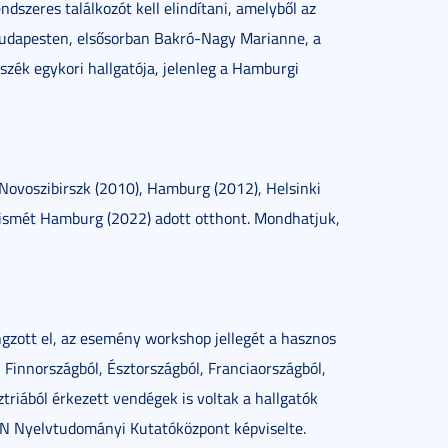
szeres találkozót kell elindítani, amelyből az
Budapesten, elsősorban Bakró-Nagy Marianne, a
zék egykori hallgatója, jelenleg a Hamburgi
ovoszibirszk (2010), Hamburg (2012), Helsinki
 ismét Hamburg (2022) adott otthont. Mondhatjuk,
gzott el, az esemény workshop jellegét a hasznos
Finnországból, Észtországból, Franciaországból,
triából érkezett vendégek is voltak a hallgatók
N Nyelvtudományi Kutatóközpont képviselte.