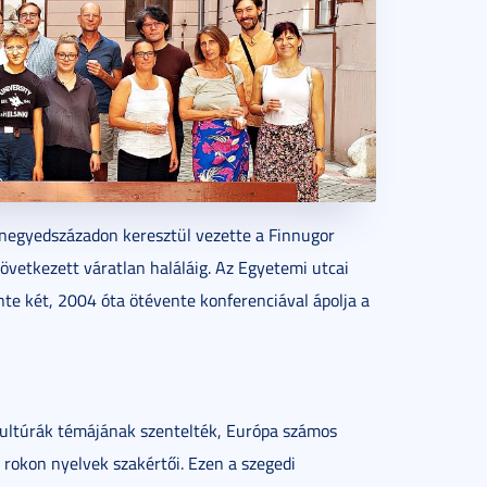
s negyedszázadon keresztül vezette a Finnugor
etkezett váratlan haláláig. Az Egyetemi utcai
nte két, 2004 óta ötévente konferenciával ápolja a
kultúrák témájának szentelték, Európa számos
l rokon nyelvek szakértői. Ezen a szegedi