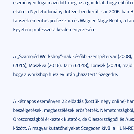
eseményen fogalmazódott meg az a gondolat, hogy ebből rend
elsőre a Nyelvtudományi Intézetben került sor 2006-ban 
tanszék emeritus professzora és Wagner-Nagy Beáta, a tans
Egyetem professzora kezdeményezésére.
A „Szamojéd Workshop”-nak később Szentpétervár (2008), N
(2014), Moszkva (2016), Tartu (2018), Tomszk (2020), majd
hogy a workshop húsz év után „hazatért” Szegedre.
A kétnapos eseményen 22 előadás (köztük négy online) han
beszélgetések, megbeszélések erősítették. Németországból, 
Oroszországból érkeztek kutatók, de Olaszországból és Ausz
között. A magyar kutatóhelyeket Szegeden kívül a HUN-RE