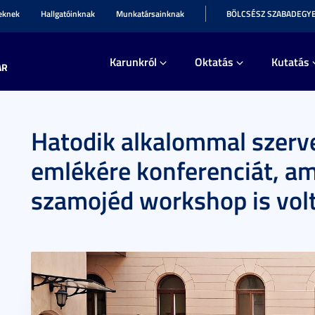
teknek
Hallgatóinknak
Munkatársainknak
BÖLCSÉSZ SZABADEGY
Karunkról
Oktatás
Kutatás
AR
Hatodik alkalommal szerve
emlékére konferenciát, am
szamojéd workshop is vol