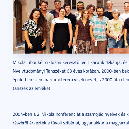
Mikola Tibor két cikluson keresztül volt karunk dékánja, é
Nyelvtudományi Tanszéket 63 éves korában, 2000-ben beköv
épületben szemináriumi terem viseli nevét, s 2000 óta elei
tanszék az emlékét.
2004-ben a 2. Mikola Konferenciát a szamojéd nyelvek és 
részéről érkeztek e távoli szibériai, ugyanakkor a magyarra