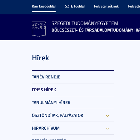
Kari kezdőoldal
SZTE főoldal
Felvételizőknek
Felvet
SZEGEDI TUDOMÁNYEGYETEM
BÖLCSÉSZET- ÉS TÁRSADALOMTUDOMÁNYI K
Hírek
TANÉV RENDJE
FRISS HÍREK
TANULMÁNYI HÍREK
ÖSZTÖNDÍJAK, PÁLYÁZATOK
HÍRARCHÍVUM