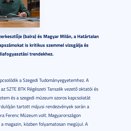
zerkesztője (balra) és Magyar Milán, a Határtalan
apszámokat is kritikus szemmel vizsgálja és
iafogyasztási trendekhez.
apcsolódik a Szegedi Tudományegyetemhez. A
 az SZTE BTK Régészeti Tanszék vezető oktatói és
gyetem és a szegedi múzeum szoros kapcsolatát
rdulóján tartott májusi rendezvények során a
 Móra Ferenc Múzeum volt. Magyarországon
l a magazin, közben folyamatosan megújul. A