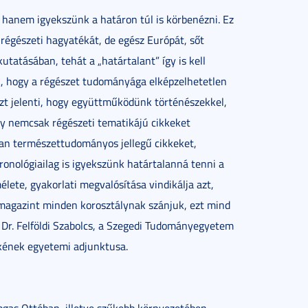
hanem igyekszünk a határon túl is körbenézni. Ez
 régészeti hagyatékát, de egész Európát, sőt
utatásában, tehát a „határtalant” így is kell
zik, hogy a régészet tudományága elképzelhetetlen
zt jelenti, hogy együttműködünk történészekkel,
gy nemcsak régészeti tematikájú cikkeket
an természettudományos jellegű cikkeket,
onológiailag is igyekszünk határtalanná tenni a
lete, gyakorlati megvalósítása vindikálja azt,
magazint minden korosztálynak szánjuk, ezt mind
ze Dr. Felföldi Szabolcs, a Szegedi Tudományegyetem
kének egyetemi adjunktusa.
gas Ottóban, illetve szűkebb környezetében