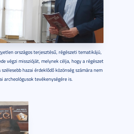
etlen országos terjesztésű, régészeti tematikájú,
e végzi misszióját, melynek célja, hogy a régészet
a szélesebb hazai érdeklődő közönség számára nem
ai archeológusok tevékenységére is.