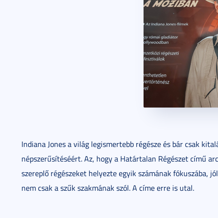
Indiana Jones a világ legismertebb régésze és bár csak kit
népszerűsítéséért. Az, hogy a Határtalan Régészet című ar
szereplő régészeket helyezte egyik számának fókuszába, jól 
nem csak a szűk szakmának szól. A címe erre is utal.