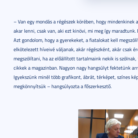
– Van egy mondás a régészek körében, hogy mindenkinek az
akar lenni, csak van, aki ezt kinövi, mi meg így maradtunk
Azt gondolom, hogy a gyerekeket, a fiatalokat kell megszólí
elkötelezett híveivé váljanak, akár régészként, akár csak é
megszólítani, ha az előállított tartalmaink nekik is szólna
cikkek a magazinban. Nagyon nagy hangsúlyt fektetünk arr
Igyekszünk minél több grafikont, ábrát, térképet, színes k
megkönnyítsük – hangsúlyozta a főszerkesztő.