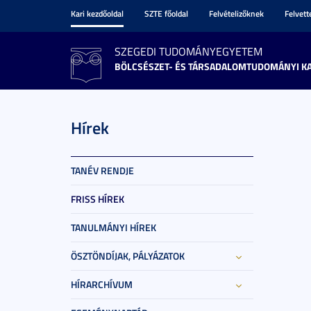
Kari kezdőoldal
SZTE főoldal
Felvételizőknek
Felvet
SZEGEDI TUDOMÁNYEGYETEM
BÖLCSÉSZET- ÉS TÁRSADALOMTUDOMÁNYI K
Hírek
TANÉV RENDJE
FRISS HÍREK
TANULMÁNYI HÍREK
ÖSZTÖNDÍJAK, PÁLYÁZATOK
HÍRARCHÍVUM