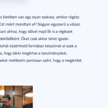
 életében van egy olyan szakasz, amikor régész
. Ezt miért mondtam el? Nagyon egyszerű a válasz.
tani ahhoz, hogy idővel majd ők is a régészet
rdeklődőként. Őket csak akkor lehet igazán
k, tehát közérthető formában készülnek el ezek a
a, hogy bárki megértse a tanulmányokat.
épeket mellékelni pontosan azért, hogy a megértést