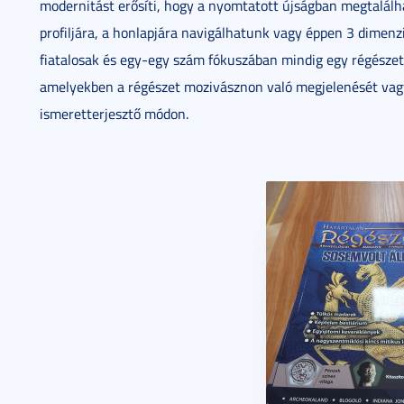
modernitást erősíti, hogy a nyomtatott újságban megtalál
profiljára, a honlapjára navigálhatunk vagy éppen 3 dimenz
fiatalosak és egy-egy szám fókuszában mindig egy régészeti
amelyekben a régészet mozivásznon való megjelenését vagy
ismeretterjesztő módon.