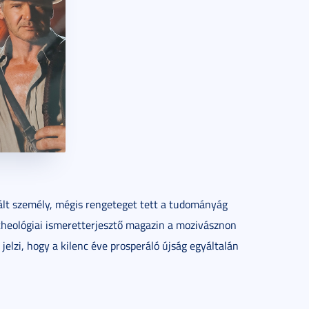
alált személy, mégis rengeteget tett a tudományág
cheológiai ismeretterjesztő magazin a mozivásznon
jelzi, hogy a kilenc éve prosperáló újság egyáltalán