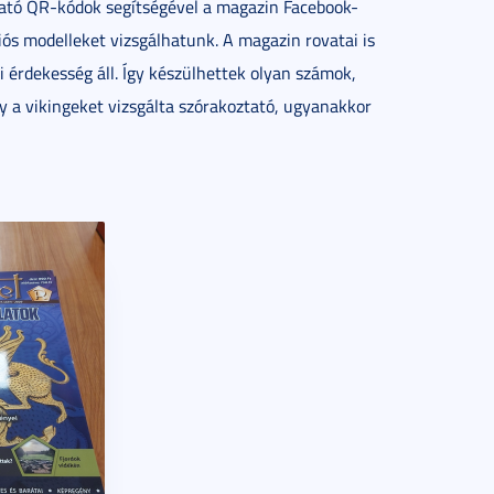
ható QR-kódok segítségével a magazin Facebook-
iós modelleket vizsgálhatunk. A magazin rovatai is
 érdekesség áll. Így készülhettek olyan számok,
 a vikingeket vizsgálta szórakoztató, ugyanakkor