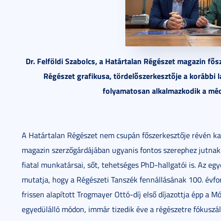
Dr. Felföldi Szabolcs, a Határtalan Régészet magazin fős
Régészet grafikusa, tördelőszerkesztője a korábbi l
folyamatosan alkalmazkodik a méd
A Határtalan Régészet nem csupán főszerkesztője révén k
magazin szerzőgárdájában ugyanis fontos szerephez jutnak
fiatal munkatársai, sőt, tehetséges PhD-hallgatói is. Az e
mutatja, hogy a Régészeti Tanszék fennállásának 100. évfo
frissen alapított Trogmayer Ottó-díj első díjazottja épp a
egyedülálló módon, immár tizedik éve a régészetre fókuszá