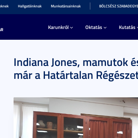
teknek
Hallgatóinknak
Munkatársainknak
BÖLCSÉSZ SZABADEGY
Karunkról
Oktatás
Kutatás
AR
Indiana Jones, mamutok és
már a Határtalan Régészet