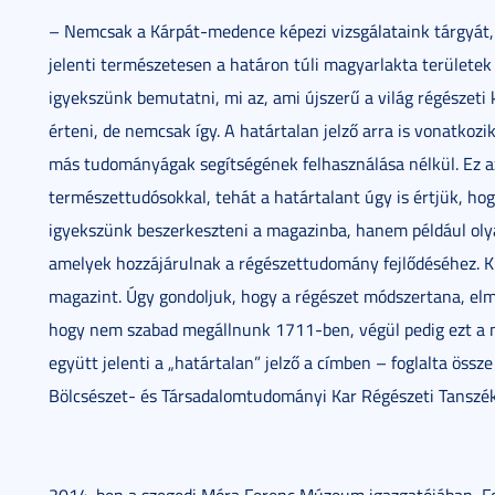
– Nemcsak a Kárpát-medence képezi vizsgálataink tárgyát, 
jelenti természetesen a határon túli magyarlakta területek
igyekszünk bemutatni, mi az, ami újszerű a világ régészeti k
érteni, de nemcsak így. A határtalan jelző arra is vonatko
más tudományágak segítségének felhasználása nélkül. Ez a
természettudósokkal, tehát a határtalant úgy is értjük, ho
igyekszünk beszerkeszteni a magazinba, hanem például oly
amelyek hozzájárulnak a régészettudomány fejlődéséhez. Kr
magazint. Úgy gondoljuk, hogy a régészet módszertana, elmé
hogy nem szabad megállnunk 1711-ben, végül pedig ezt a 
együtt jelenti a „határtalan” jelző a címben – foglalta öss
Bölcsészet- és Társadalomtudományi Kar Régészeti Tanszé
2014-ben a szegedi Móra Ferenc Múzeum igazgatójában, Fo