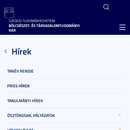
SZEGEDI TUDOMÁNYEGYETEM
BÖLCSÉSZET- ÉS TÁRSADALOMTUDOMÁNYI
Toggl
KAR
navig
Hírek
TANÉV RENDJE
FRISS HÍREK
TANULMÁNYI HÍREK
ÖSZTÖNDÍJAK, PÁLYÁZATOK