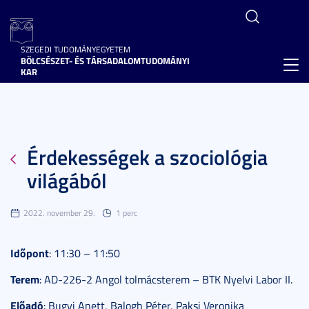
SZEGEDI TUDOMÁNYEGYETEM
BÖLCSÉSZET- ÉS TÁRSADALOMTUDOMÁNYI
Toggl
KAR
navig
Érdekességek a szociológia
világából
2022. november 29.
1 perc
Időpont
: 11:30 – 11:50
Terem
: AD-226-2 Angol tolmácsterem – BTK Nyelvi Labor II.
Előadó
: Bugyi Anett, Balogh Péter, Paksi Veronika