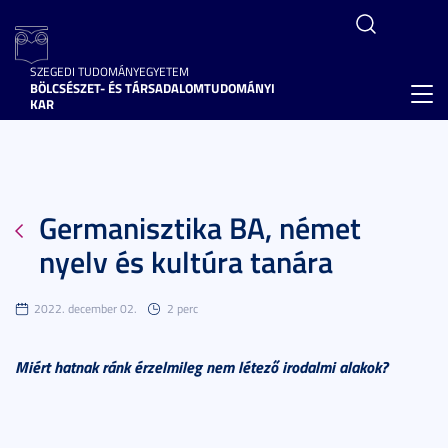
SZEGEDI TUDOMÁNYEGYETEM
BÖLCSÉSZET- ÉS TÁRSADALOMTUDOMÁNYI
Toggl
KAR
navig
Germanisztika BA, német
nyelv és kultúra tanára
2022. december 02.
2 perc
Miért hatnak ránk érzelmileg nem létező irodalmi alakok?