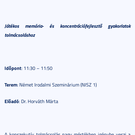
Játékos memória- és koncentrációfejlesztő gyakorlatok
tolmácsoláshoz
Időpont
:
11:30 – 11:50
Terem
: Német Irodalmi Szeminárium (NISZ 1)
Előadó
: Dr. Horváth Márta
A konszekutív tolmácsolás nagy mértékben igénybe veszi a