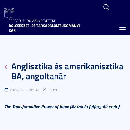
SZEGEDI TUDOMÁNYEGYETEM
BÖLCSÉSZET- ÉS TÁRSADALOMTUDOMÁNYI
Toggl
KAR
navig
Anglisztika és amerikanisztika
BA, angoltanár
2022. december 02.
2 perc
The Transformative Power of Irony (Az irónia felforgató ereje)