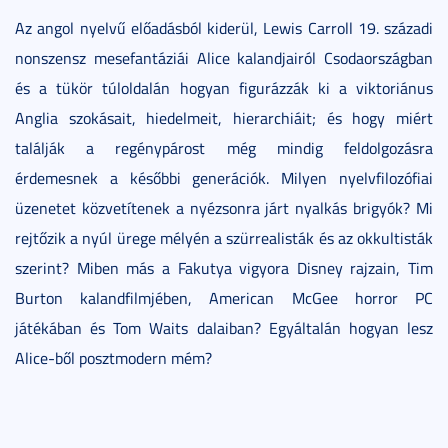
Az angol nyelvű előadásból kiderül, Lewis Carroll 19. századi
nonszensz mesefantáziái Alice kalandjairól Csodaországban
és a tükör túloldalán hogyan figurázzák ki a viktoriánus
Anglia szokásait, hiedelmeit, hierarchiáit; és hogy miért
találják a regénypárost még mindig feldolgozásra
érdemesnek a későbbi generációk. Milyen nyelvfilozófiai
üzenetet közvetítenek a nyézsonra járt nyalkás brigyók? Mi
rejtőzik a nyúl ürege mélyén a szürrealisták és az okkultisták
szerint? Miben más a Fakutya vigyora Disney rajzain, Tim
Burton kalandfilmjében, American McGee horror PC
játékában és Tom Waits dalaiban? Egyáltalán hogyan lesz
Alice-ből posztmodern mém?