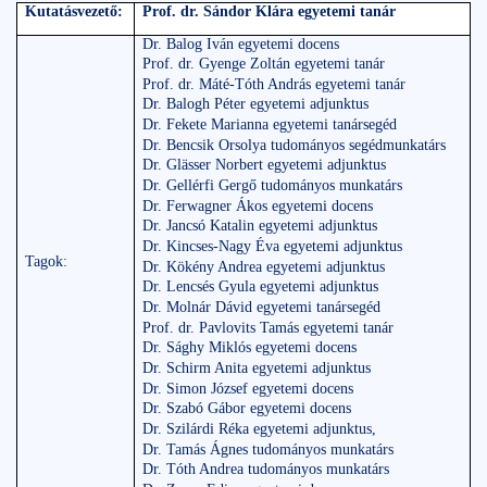
Kutatásvezető:
Prof. dr. Sándor Klára egyetemi tanár
Dr. Balog Iván egyetemi docens
Prof. dr. Gyenge Zoltán egyetemi tanár
Prof. dr. Máté-Tóth András egyetemi tanár
Dr. Balogh Péter egyetemi adjunktus
Dr. Fekete Marianna egyetemi tanársegéd
Dr. Bencsik Orsolya tudományos segédmunkatárs
Dr. Glässer Norbert egyetemi adjunktus
Dr. Gellérfi Gergő tudományos munkatárs
Dr. Ferwagner Ákos egyetemi docens
Dr. Jancsó Katalin egyetemi adjunktus
Dr. Kincses-Nagy Éva egyetemi adjunktus
Tagok:
Dr. Kökény Andrea egyetemi adjunktus
Dr. Lencsés Gyula egyetemi adjunktus
Dr. Molnár Dávid egyetemi tanársegéd
Prof. dr. Pavlovits Tamás egyetemi tanár
Dr. Sághy Miklós egyetemi docens
Dr. Schirm Anita egyetemi adjunktus
Dr. Simon József egyetemi docens
Dr. Szabó Gábor egyetemi docens
Dr. Szilárdi Réka egyetemi adjunktus,
Dr. Tamás Ágnes tudományos munkatárs
Dr. Tóth Andrea tudományos munkatárs