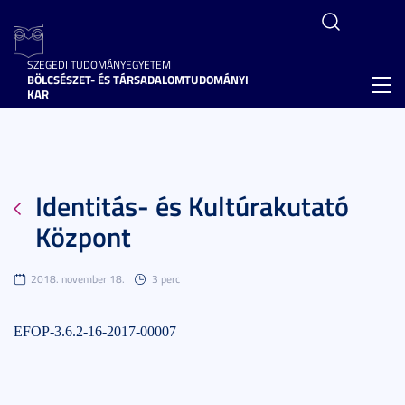
SZEGEDI TUDOMÁNYEGYETEM
BÖLCSÉSZET- ÉS TÁRSADALOMTUDOMÁNYI
Toggl
KAR
navig
Identitás- és Kultúrakutató
Központ
2018. november 18.
3 perc
EFOP-3.6.2-16-2017-00007