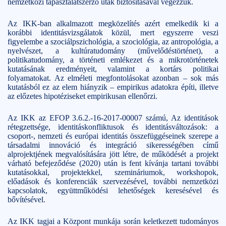
nemzetközi tapasztalatszerző utak biztosításával végezzük.
Az IKK-ban alkalmazott megközelítés azért emelkedik ki a
korábbi identitásvizsgálatok közül, mert egyszerre veszi
figyelembe a szociálpszichológia, a szociológia, az antropológia, a
nyelvészet, a kultúratudomány (művelődéstörténet), a
politikatudomány, a történeti emlékezet és a mikrotörténetek
kutatásának eredményeit, valamint a kortárs politikai
folyamatokat. Az elméleti megfontolásokat azonban – sok más
kutatásból ez az elem hiányzik – empirikus adatokra építi, illetve
az előzetes hipotéziseket empirikusan ellenőrzi.
Az IKK az EFOP 3.6.2.-16-2017-00007 számú, Az identitások
rétegzettsége, identitáskonfliktusok és identitásváltozások: a
csoport-, nemzeti és európai identitás összefüggéseinek szerepe a
társadalmi innováció és integráció sikerességében című
alprojektjének megvalósítására jött létre, de működését a projekt
várható befejeződése (2020) után is fent kívánja tartani további
kutatásokkal, projektekkel, szemináriumok, workshopok,
előadások és konferenciák szervezésével, további nemzetközi
kapcsolatok, együttműködési lehetőségek keresésével és
bővítésével.
Az IKK tagjai a Központ munkája során keletkezett tudományos