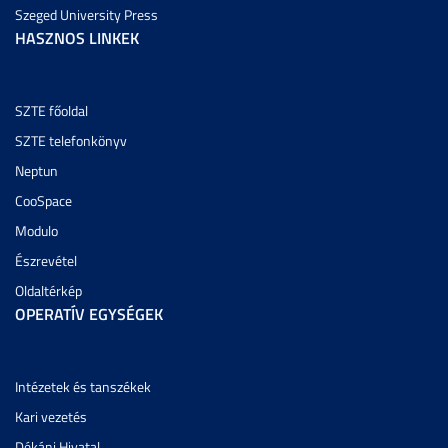
Szeged University Press
HASZNOS LINKEK
SZTE főoldal
SZTE telefonkönyv
Neptun
CooSpace
Modulo
Észrevétel
Oldaltérkép
OPERATÍV EGYSÉGEK
Intézetek és tanszékek
Kari vezetés
Dékáni Hivatal