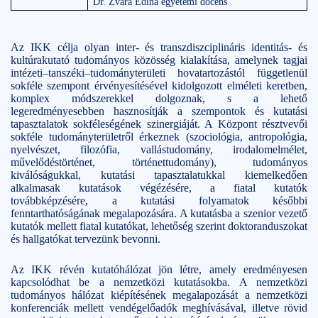
Dr. Zvara Edina egyetemi docens
Az IKK célja olyan inter- és transzdiszciplináris identitás- és
kultúrakutató tudományos közösség kialakítása, amelynek tagjai
intézeti–tanszéki–tudományterületi hovatartozástól függetlenül
sokféle szempont érvényesítésével kidolgozott elméleti keretben,
komplex módszerekkel dolgoznak, s a lehető
legeredményesebben hasznosítják a szempontok és kutatási
tapasztalatok sokféleségének szinergiáját. A Központ résztvevői
sokféle tudományterületről érkeznek (szociológia, antropológia,
nyelvészet, filozófia, vallástudomány, irodalomelmélet,
művelődéstörténet, történettudomány), tudományos
kiválóságukkal, kutatási tapasztalatukkal kiemelkedően
alkalmasak kutatások végézésére, a fiatal kutatók
továbbképzésére, a kutatási folyamatok későbbi
fenntarthatóságának megalapozására. A kutatásba a szenior vezető
kutatók mellett fiatal kutatókat, lehetőség szerint doktoranduszokat
és hallgatókat tervezünk bevonni.
Az IKK révén kutatóhálózat jön létre, amely eredményesen
kapcsolódhat be a nemzetközi kutatásokba. A nemzetközi
tudományos hálózat kiépítésének megalapozását a nemzetközi
konferenciák mellett vendégelőadók meghívásával, illetve rövid