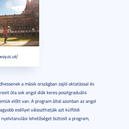
way.ac.uk)
dhessenek a másik országban zajló oktatással és
exit óta sok angol diák keres posztgraduális
emük előtt van. A program által azonban az angol
gyobb eséllyel választhatják azt külföldi
nyelvtanulási lehetőséget biztosít a program,