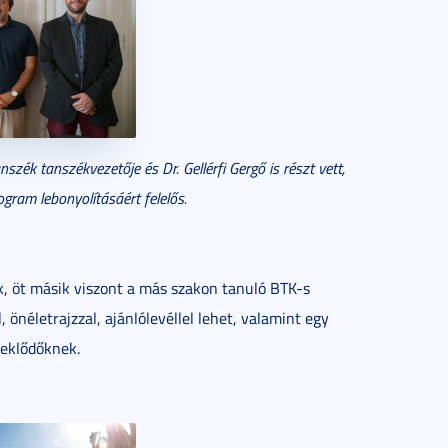
nszék tanszékvezetője és Dr. Gellérfi Gergő is részt vett,
gram lebonyolításáért felelős.
k, öt másik viszont a más szakon tanuló BTK-s
, önéletrajzzal, ajánlólevéllel lehet, valamint egy
deklődőknek.