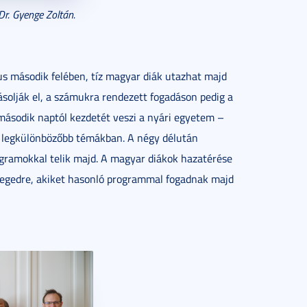
Dr. Gyenge Zoltán.
us második felében, tíz magyar diák utazhat majd
solják el, a számukra rendezett fogadáson pedig a
második naptól kezdetét veszi a nyári egyetem –
 a legkülönbözőbb témákban. A négy délután
gramokkal telik majd. A magyar diákok hazatérése
zegedre, akiket hasonló programmal fogadnak majd