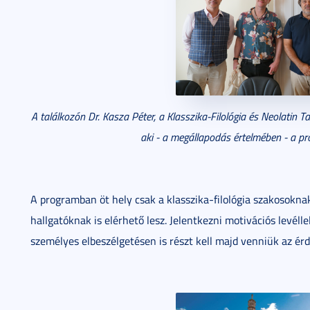
A találkozón Dr. Kasza Péter, a Klasszika-Filológia és Neolatin Ta
aki - a megállapodás értelmében - a pro
A programban öt hely csak a klasszika-filológia szakosokna
hallgatóknak is elérhető lesz. Jelentkezni motivációs levéllel
személyes elbeszélgetésen is részt kell majd venniük az ér