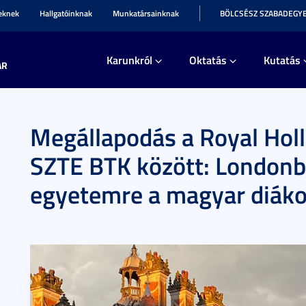
teknek
Hallgatóinknak
Munkatársainknak
BÖLCSÉSZ SZABADEGY
Karunkról
Oktatás
Kutatás
AR
Megállapodás a Royal Hol
SZTE BTK között: Londonb
egyetemre a magyar diák