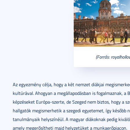
(Forrás: royalhollo
Az egyezmény célja, hogy a két nemzet diákjai megismerke
kultúrával. Ahogyan a megállapodásban is fogalmaznak, a Br
képzéseket Európa-szerte, de Szeged nem biztos, hogy a sz
hallgatók megismerhetik a szegedi egyetemet, így később na
tanulmányaik helyszínéül. A magyar diákoknak pedig kiváló 
amely megerősítheti majd helyzetüket a munkaerőpiacon.