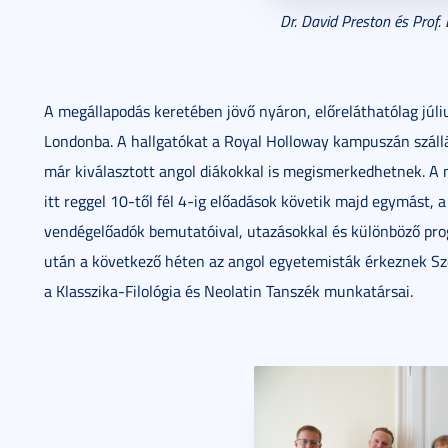
Dr. David Preston és Prof. 
A megállapodás keretében jövő nyáron, előreláthatólag júli
Londonba. A hallgatókat a Royal Holloway kampuszán szállá
már kiválasztott angol diákokkal is megismerkedhetnek. A 
itt reggel 10-től fél 4-ig előadások követik majd egymást,
vendégelőadók bemutatóival, utazásokkal és különböző pro
után a következő héten az angol egyetemisták érkeznek S
a Klasszika-Filológia és Neolatin Tanszék munkatársai.