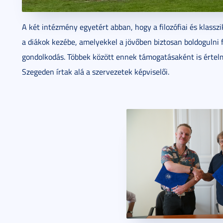
A két intézmény egyetért abban, hogy a filozófiai és klassz
a diákok kezébe, amelyekkel a jövőben biztosan boldogulni f
gondolkodás. Többek között ennek támogatásaként is érte
Szegeden írtak alá a szervezetek képviselői.