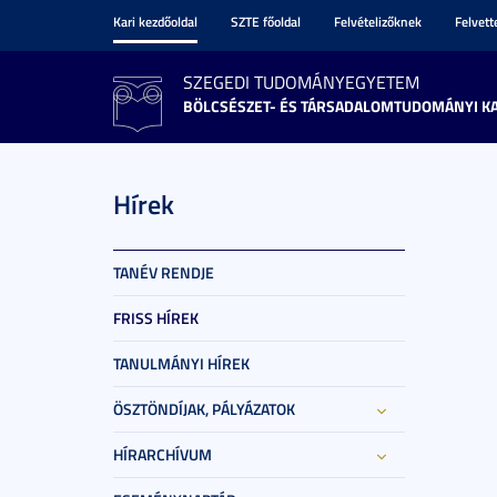
Kari kezdőoldal
SZTE főoldal
Felvételizőknek
Felvet
SZEGEDI TUDOMÁNYEGYETEM
BÖLCSÉSZET- ÉS TÁRSADALOMTUDOMÁNYI K
Hírek
TANÉV RENDJE
FRISS HÍREK
TANULMÁNYI HÍREK
ÖSZTÖNDÍJAK, PÁLYÁZATOK
HÍRARCHÍVUM