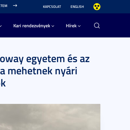
ETEM
KAPCSOLAT
ENGLISH
Kari rendezvények
Hírek
loway egyetem és az
a mehetnek nyári
ok