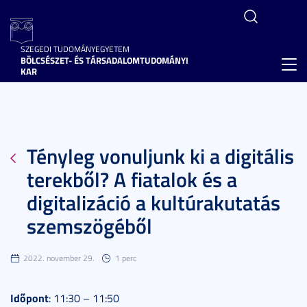
SZEGEDI TUDOMÁNYEGYETEM
BÖLCSÉSZET- ÉS TÁRSADALOMTUDOMÁNYI
Toggl
KAR
navig
Tényleg vonuljunk ki a digitális
terekből? A fiatalok és a
digitalizáció a kultúrakutatás
szemszögéből
2022. november 29.
1 perc
Időpont
: 11:30 – 11:50