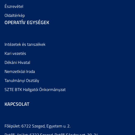
Észrevétel
Oldaltérkép
OPERATÍV EGYSÉGEK
Intézetek és tanszékek
Kari vezetés
Dékáni Hivatal
Nemzetközi Iroda
Tanulmányi Osztály
SZTE BTK Hallgatói Önkormányzat
KAPCSOLAT
Főépület: 6722 Szeged, Egyetem u. 2.
Petőfi-épület: 6722 Szeged, Petőfi Sándor sgt. 30-34.