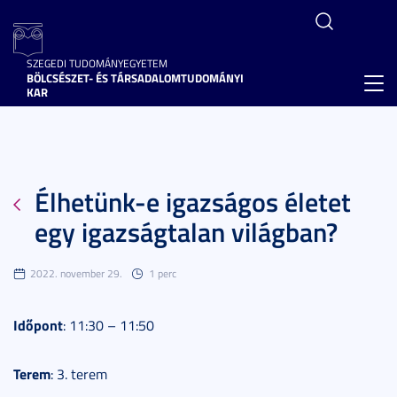
SZEGEDI TUDOMÁNYEGYETEM
BÖLCSÉSZET- ÉS TÁRSADALOMTUDOMÁNYI
Toggl
KAR
navig
Élhetünk-e igazságos életet
egy igazságtalan világban?
2022. november 29.
1 perc
Időpont
: 11:30 – 11:50
Terem
: 3. terem