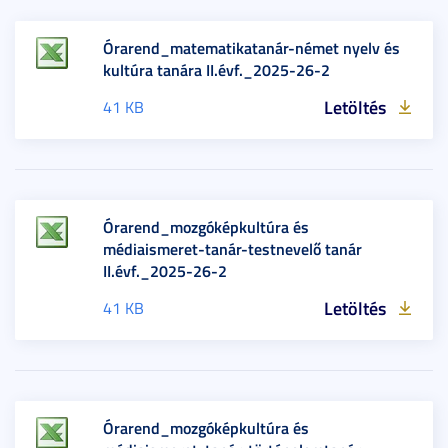
Órarend_matematikatanár-német nyelv és
kultúra tanára II.évf._2025-26-2
Letöltés
41 KB
Órarend_mozgóképkultúra és
médiaismeret-tanár-testnevelő tanár
II.évf._2025-26-2
Letöltés
41 KB
Órarend_mozgóképkultúra és