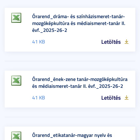
Órarend_dráma- és színházismeret-tanár-
mozgóképkultúra és médiaismeret-tanár II.
évf._2025-26-2
Letöltés
41 KB
Órarend_ének-zene tanár-mozgóképkultúra
és médiaismeret-tanár II. évf._2025-26-2
Letöltés
41 KB
Órarend_etikatanár-magyar nyelv és