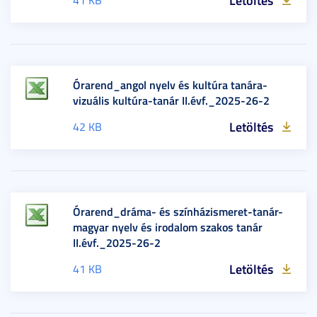
Órarend_angol nyelv és kultúra tanára-
vizuális kultúra-tanár II.évf._2025-26-2
Letöltés
42 KB
Órarend_dráma- és színházismeret-tanár-
magyar nyelv és irodalom szakos tanár
II.évf._2025-26-2
Letöltés
41 KB