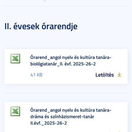
II. évesek órarendje
Órarend_angol nyelv és kultúra tanára-
biológiatanár_II. évf. 2025-26-2
Letöltés
41 KB
Órarend_angol nyelv és kultúra tanára-
dráma és színházismeret-tanár
II.évf._2025-26-2