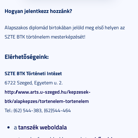
Hogyan jelentkezz hozzánk?
Alapszakos diplomád birtokában jelöld meg első helyen az
SZTE BTK történelem mesterképzését!
Elérhetőségeink:
SZTE BTK Történeti Intézet
6722 Szeged, Egyetem u. 2.
http://www.arts.u-szeged.hu/kepzesek-
btk/alapkepzes/tortenelem-tortenelem
Tel.: (62) 544-383, (62)544-464
a
tanszék weboldala