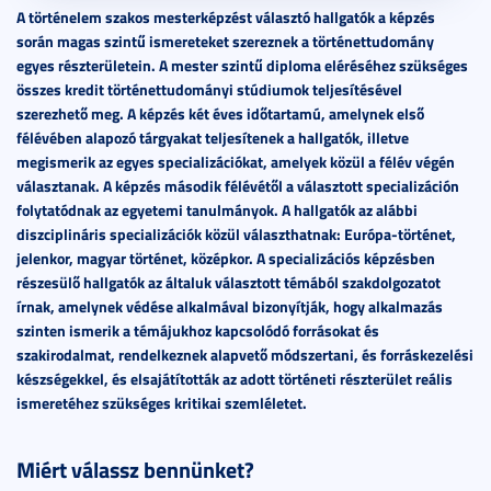
A történelem szakos mesterképzést választó hallgatók a képzés
során magas szintű ismereteket szereznek a történettudomány
egyes részterületein. A mester szintű diploma eléréséhez szükséges
összes kredit történettudományi stúdiumok teljesítésével
szerezhető meg. A képzés két éves időtartamú, amelynek első
félévében alapozó tárgyakat teljesítenek a hallgatók, illetve
megismerik az egyes specializációkat, amelyek közül a félév végén
választanak. A képzés második félévétől a választott specializáción
folytatódnak az egyetemi tanulmányok. A hallgatók az alábbi
diszciplináris specializációk közül választhatnak: Európa-történet,
jelenkor, magyar történet, középkor. A specializációs képzésben
részesülő hallgatók az általuk választott témából szakdolgozatot
írnak, amelynek védése alkalmával bizonyítják, hogy alkalmazás
szinten ismerik a témájukhoz kapcsolódó forrásokat és
szakirodalmat, rendelkeznek alapvető módszertani, és forráskezelési
készségekkel, és elsajátították az adott történeti részterület reális
ismeretéhez szükséges kritikai szemléletet.
Miért válassz bennünket?