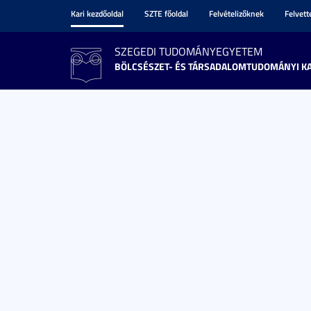
Kari kezdőoldal
SZTE főoldal
Felvételizőknek
Felvet
SZEGEDI TUDOMÁNYEGYETEM
BÖLCSÉSZET- ÉS TÁRSADALOMTUDOMÁNYI K