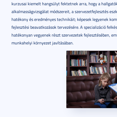
kurzusai kiemelt hangsúlyt fektetnek arra, hogy a hallgatók 
alkalmasságvizsgálat módszereit, a szervezetfejlesztés esz
hatékony és eredményes technikáit; képesek legyenek komp
fejlesztési beavatkozások tervezésére. A specializáció felké
hatékonyan vegyenek részt szervezetek fejlesztésében, em
munkahelyi környezet javításában.