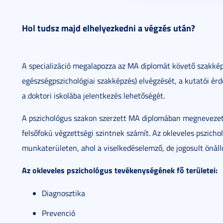
Hol tudsz majd elhelyezkedni a végzés után?
A specializáció megalapozza az MA diplomát követő szakképzés
egészségpszichológiai szakképzés) elvégzését, a kutatói é
a doktori iskolába jelentkezés lehetőségét.
A pszichológus szakon szerzett MA diplomában megnevezet
felsőfokú végzettségi szintnek számít. Az okleveles pszic
munkaterületen, ahol a viselkedéselemző, de jogosult önáll
Az okleveles pszichológus tevékenységének fő területei:
Diagnosztika
Prevenció