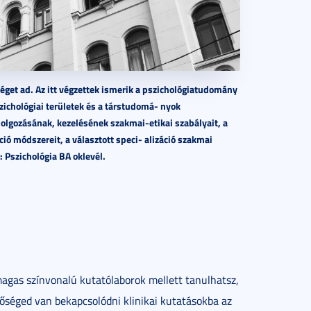
éget ad. Az itt végzettek ismerik a pszichológiatudomány
szichológiai területek és a társtudomá- nyok
lgozásának, kezelésének szakmai-etikai szabályait, a
́ módszereit, a választott speci- alizáció szakmai
 Pszichológia BA oklevél.
magas színvonalú kutatólaborok mellett tanulhatsz,
tőséged van bekapcsolódni klinikai kutatásokba az