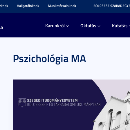
teknek
Hallgatóinknak
Munkatársainknak
BÖLCSÉSZ SZABADEGY
Karunkról
Oktatás
Kutatás
AR
Pszichológia MA