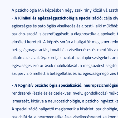
A pszichológia MA képzésben négy szakirány közül választh
A Klinikai és egészségpszichológia specializáció:
-
célja ol
egészséges és patológiás viselkedés és a testi-lelki működ
pszicho-szociális összefüggéseit, a diagnosztika alapelveit, 
elméleti kereteit. A képzés során a hallgatók megismerkedn
betegségmagatartás, továbbá a viselkedéses és mentális za
alkalmazásával. Gyakorolják azokat az alapkészségeket, ame
egészséges erőforrások mobilizálását, a megküzdést segítő
szupervízió mellett a betegellátás és az egészségmegőrzés 
A Kognitív pszichológia specializáció, neuropszichológiai
-
rendszerek (észlelés és cselekvés, nyelv, gondolkodás) mű
ismeretét, kitérve a neuropszichológia, a pszicholingvisztika,
A specializáció hallgatói megismerik a kísérleti pszichológi
pszichiátria, a neurogenetika és a viselkedésgenetika kogn