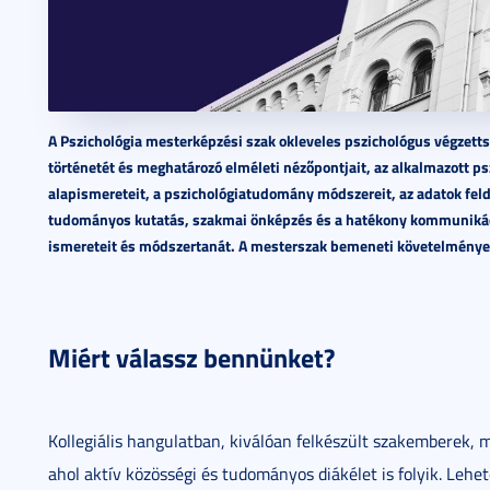
A Pszichológia mesterképzési szak okleveles pszichológus végzetts
történetét és meghatározó elméleti nézőpontjait, az alkalmazott p
alapismereteit, a pszichológiatudomány módszereit, az adatok feldo
tudományos kutatás, szakmai önképzés és a hatékony kommunikácio
ismereteit és módszertanát. A mesterszak bemeneti követelménye:
Miért válassz bennünket?
Kollegiális hangulatban, kiválóan felkészült szakemberek, 
ahol aktív közösségi és tudományos diákélet is folyik. Lehe