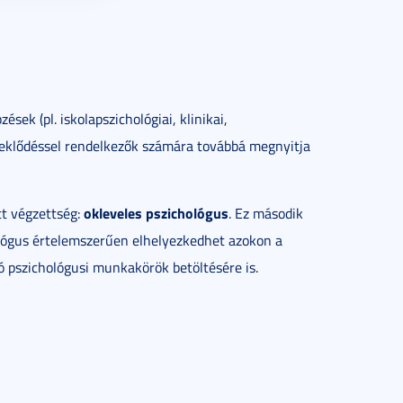
ek (pl. iskolapszichológiai, klinikai,
rdeklődéssel rendelkezők számára továbbá megnyitja
okleveles pszichológus
t végzettség:
. Ez második
hológus értelemszerűen elhelyezkedhet azokon a
ó pszichológusi munkakörök betöltésére is.