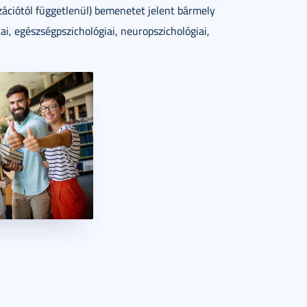
zációtól függetlenül) bemenetet jelent bármely
kai, egészségpszichológiai, neuropszichológiai,