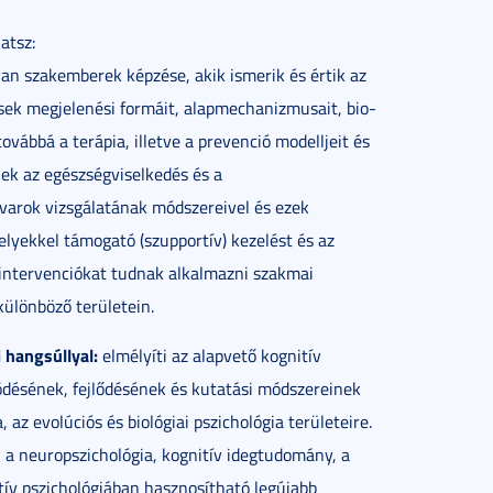
atsz:
yan szakemberek képzése, akik ismerik és értik az
ések megjelenési formáit, alapmechanizmusait, bio-
továbbá a terápia, illetve a prevenció modelljeit és
ek az egészségviselkedés és a
varok vizsgálatának módszereivel és ezek
lyekkel támogató (szupportív) kezelést és az
 intervenciókat tudnak alkalmazni szakmai
különböző területein.
 hangsúllyal:
elmélyíti az alapvető kognitív
ködésének, fejlődésének és kutatási módszereinek
 az evolúciós és biológiai pszichológia területeire.
a, a neuropszichológia, kognitív idegtudomány, a
itív pszichológiában hasznosítható legújabb