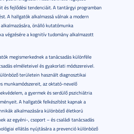
t és fejlődési tendenciáit. A tantárgyi programban
ést. A hallgatók alkalmassá válnak a modern
k alkalmazására, önálló kutatómunka
nka végzésére a kognitív tudomány alkalmazott
atók megismerkednek a tanácsadás különféle
csadás elméleteivel és gyakorlati módszereivel.
ülönböző területein használt diagnosztikai
át és munkamódszereit, az oktató-nevelő
mekvédelem, a gyermek és serdülő pszichiátria
ményeit. A hallgatók felkészítést kapnak a
chnikák alkalmazására különböző életkorú
nek az egyéni-, csoport – és családi tanácsadás
hológiai ellátás nyújtására a prevenció különböző