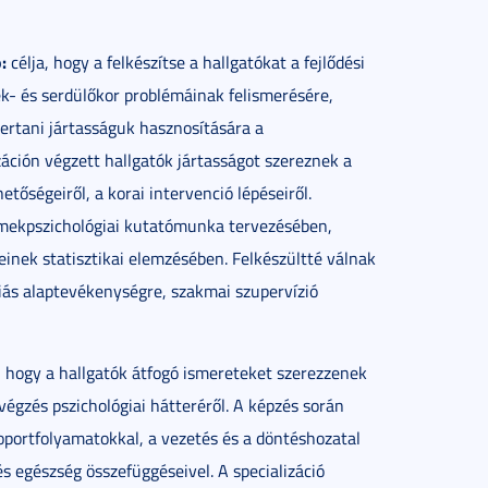
:
célja, hogy a felkészítse a hallgatókat a fejlődési
ek- és serdülőkor problémáinak felismerésére,
ertani jártasságuk hasznosítására a
áción végzett hallgatók jártasságot szereznek a
etőségeiről, a korai intervenció lépéseiről.
ermekpszichológiai kutatómunka tervezésében,
nek statisztikai elemzésében. Felkészültté válnak
iás alaptevékenységre, szakmai szupervízió
, hogy a hallgatók átfogó ismereteket szerezzenek
égzés pszichológiai hátteréről. A képzés során
portfolyamatokkal, a vezetés és a döntéshozatal
és egészség összefüggéseivel. A specializáció