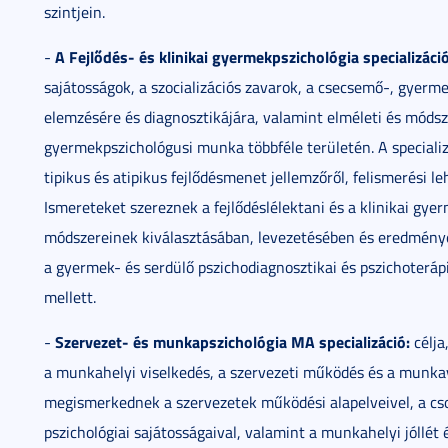
szintjein.
A Fejlődés- és klinikai gyermekpszichológia specializáció
-
sajátosságok, a szocializációs zavarok, a csecsemő-, gyerm
elemzésére és diagnosztikájára, valamint elméleti és módsz
gyermekpszichológusi munka többféle területén. A specializ
tipikus és atipikus fejlődésmenet jellemzőről, felismerési leh
Ismereteket szereznek a fejlődéslélektani és a klinikai gy
módszereinek kiválasztásában, levezetésében és eredményei
a gyermek- és serdülő pszichodiagnosztikai és pszichoteráp
mellett.
S
zervezet- és munkapszichológia MA specializáció:
-
célja
a munkahelyi viselkedés, a szervezeti működés és a munkav
megismerkednek a szervezetek működési alapelveivel, a cso
pszichológiai sajátosságaival, valamint a munkahelyi jóllét 