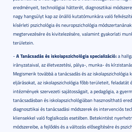
eredményeit, technológiai hátterét, diagnosztikai módszerei
nagy hangsúlyt kap az önálló kutatómunkára való felkészít
kísérleti pszichológia és neuropszichológia módszertanána
megtervezésére és kivitelezésére, valamint gyakorlati mu
területein.
A Tanácsadás és iskolapszichológia specializáció:
-
a hallg
irányzataival, az életvezetési, pálya-, munka- és kírzistaná
Megismerik továbbá a tanácsadás és az iskolapszichológia k
eljárásokat, az iskolapszichológia főbb területeit, feladat
intézmények szervezeti sajátosságait, a pedagógia, a gyer
tanácsadásban és iskolapszichológiában hasznosítható ered
diagnosztikai és tanácsadási módszerek és intervenciós te
kliensekkel való foglalkozás esetében. Betekintést nyerhet
módszereibe, a fejlődés és a változás elősegítésére és pszic