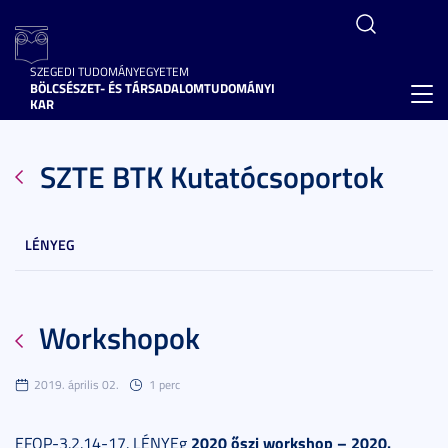
SZEGEDI TUDOMÁNYEGYETEM
BÖLCSÉSZET- ÉS TÁRSADALOMTUDOMÁNYI
Toggl
KAR
navig
SZTE BTK Kutatócsoportok
LÉNYEG
Workshopok
2019. április 02.
1 perc
2020 őszi workshop – 2020.
EFOP-3.2.14-17. LÉNYEg