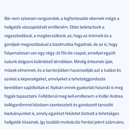
Bár nem szívesen rangsorolok, a legfontosabb sikernek mégis a
hallgatók visszajelzését említeném. Ebbe beletartozik a
ragaszkodásuk, a megbecsülésük, az, hogy az örömeik és a
gondjaik megosztásával a bizalmukba fogadnak, de az is, hogy
folyamatosan van egy négy-öt fős kis csapat, amellyel együtt
tudunk dolgozni különböző témákban. Mindig érkeznek újak,
mások elmennek, és a karrierjükben hasznosítják azt a tudást és
azokat a képességeket, amelyeket a tehetséggondozás
keretében sajátítottak el. Nyilván ennek gyakorlati hasznát is meg
fogják tapasztalni. Feltétlenül meg kell említenem a Kollár Andrea
kolléganőmmel közösen szerkesztett és gondozott tanszéki
kiadványunkat is, amely egyrészt felületet biztosít a tehetséges
hallgatók írásainak, így további motivációs forrást jelent számukra,