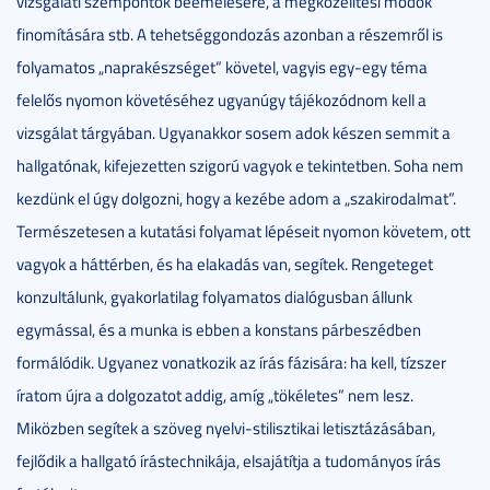
vizsgálati szempontok beemelésére, a megközelítési módok
finomítására stb. A tehetséggondozás azonban a részemről is
folyamatos „naprakészséget” követel, vagyis egy-egy téma
felelős nyomon követéséhez ugyanúgy tájékozódnom kell a
vizsgálat tárgyában. Ugyanakkor sosem adok készen semmit a
hallgatónak, kifejezetten szigorú vagyok e tekintetben. Soha nem
kezdünk el úgy dolgozni, hogy a kezébe adom a „szakirodalmat”.
Természetesen a kutatási folyamat lépéseit nyomon követem, ott
vagyok a háttérben, és ha elakadás van, segítek. Rengeteget
konzultálunk, gyakorlatilag folyamatos dialógusban állunk
egymással, és a munka is ebben a konstans párbeszédben
formálódik. Ugyanez vonatkozik az írás fázisára: ha kell, tízszer
íratom újra a dolgozatot addig, amíg „tökéletes” nem lesz.
Miközben segítek a szöveg nyelvi-stilisztikai letisztázásában,
fejlődik a hallgató írástechnikája, elsajátítja a tudományos írás