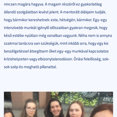
nincsen magára hagyva. A magam részéről ez gyakorlatilag
állandó szolgálatban levést jelent. A mentorált diákjaim tudják,
hogy bármikor kereshetnek: este, hétvégén, bármikor. Egy-egy
intenzívebb munkát igénylő időszakban gyakran megesik, hogy
késő estébe nyúlóan még vonalban vagyunk. Néha nem is annyira
szakmai tanácsra van szükségük, mint inkább arra, hogy egy kis
beszélgetéssel átsegítsem őket egy-egy munkával kapcsolatos
krízishelyzeten vagy elbizonytalanodáson. Óriási felelősség, sok-
sok szép és megható pillanattal.