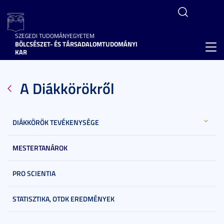
SZEGEDI TUDOMÁNYEGYETEM
BÖLCSÉSZET- ÉS TÁRSADALOMTUDOMÁNYI
Toggl
KAR
navig
A Diákkörökről
DIÁKKÖRÖK TEVÉKENYSÉGE
MESTERTANÁROK
PRO SCIENTIA
STATISZTIKA, OTDK EREDMÉNYEK