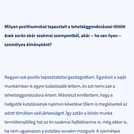
Milyen pozitívumokat tapasztalt a tehetséggondozással töltött
évek során akár szakmai szempontból, akár – ha van ilyen –
személyes élményként?
Nagyon sok pozitív tapasztalattal gazdagodtam. Egyrészt a saját
munkámban is egyre tudatosabb lettem, és ezt nemcsak a
tehetséggondozásra értem. Másrészt említettem, hogy a
hallgatók kutatásainak nyomon követése tőlem is megköveteli az
adott témában való jártasságot. Így aztán a közös munka
termékenyítőleg hat az én szakmai fejlődésemre is; még akkor is,
ha nem ugyanazon a kutatási vonalon mozgunk. A személyes