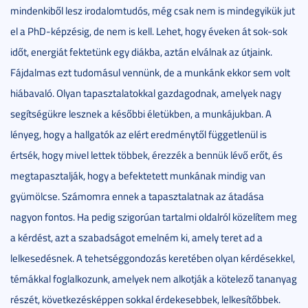
mindenkiből lesz irodalomtudós, még csak nem is mindegyikük jut
el a PhD-képzésig, de nem is kell. Lehet, hogy éveken át sok-sok
időt, energiát fektetünk egy diákba, aztán elválnak az útjaink.
Fájdalmas ezt tudomásul vennünk, de a munkánk ekkor sem volt
hiábavaló. Olyan tapasztalatokkal gazdagodnak, amelyek nagy
segítségükre lesznek a későbbi életükben, a munkájukban. A
lényeg, hogy a hallgatók az elért eredménytől függetlenül is
értsék, hogy mivel lettek többek, érezzék a bennük lévő erőt, és
megtapasztalják, hogy a befektetett munkának mindig van
gyümölcse. Számomra ennek a tapasztalatnak az átadása
nagyon fontos. Ha pedig szigorúan tartalmi oldalról közelítem meg
a kérdést, azt a szabadságot emelném ki, amely teret ad a
lelkesedésnek. A tehetséggondozás keretében olyan kérdésekkel,
témákkal foglalkozunk, amelyek nem alkotják a kötelező tananyag
részét, következésképpen sokkal érdekesebbek, lelkesítőbbek.