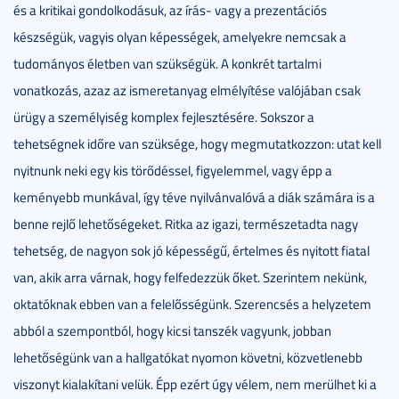
és a kritikai gondolkodásuk, az írás- vagy a prezentációs
készségük, vagyis olyan képességek, amelyekre nemcsak a
tudományos életben van szükségük. A konkrét tartalmi
vonatkozás, azaz az ismeretanyag elmélyítése valójában csak
ürügy a személyiség komplex fejlesztésére. Sokszor a
tehetségnek időre van szüksége, hogy megmutatkozzon: utat kell
nyitnunk neki egy kis törődéssel, figyelemmel, vagy épp a
keményebb munkával, így téve nyilvánvalóvá a diák számára is a
benne rejlő lehetőségeket. Ritka az igazi, természetadta nagy
tehetség, de nagyon sok jó képességű, értelmes és nyitott fiatal
van, akik arra várnak, hogy felfedezzük őket. Szerintem nekünk,
oktatóknak ebben van a felelősségünk. Szerencsés a helyzetem
abból a szempontból, hogy kicsi tanszék vagyunk, jobban
lehetőségünk van a hallgatókat nyomon követni, közvetlenebb
viszonyt kialakítani velük. Épp ezért úgy vélem, nem merülhet ki a