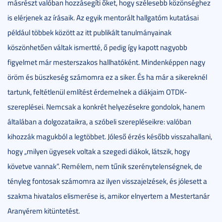
másrészt valóban hozzásegíti őket, hogy szélesebb közönséghez
is elérjenek az írásaik. Az egyik mentorált hallgatóm kutatásai
például többek között az itt publikált tanulmányainak
köszönhetően váltak ismertté, ő pedig így kapott nagyobb
figyelmet már mesterszakos hallhatóként. Mindenképpen nagy
öröm és büszkeség számomra ez a siker. És ha már a sikereknél
tartunk, feltétlenül említést érdemelnek a diákjaim OTDK-
szereplései. Nemcsak a konkrét helyezésekre gondolok, hanem
általában a dolgozataikra, a szóbeli szerepléseikre: valóban
kihozzák magukból a legtöbbet. Jóleső érzés később visszahallani,
hogy „milyen ügyesek voltak a szegedi diákok, látszik, hogy
követve vannak”. Remélem, nem tűnik szerénytelenségnek, de
tényleg fontosak számomra az ilyen visszajelzések, és jólesett a
szakma hivatalos elismerése is, amikor elnyertem a Mestertanár
Aranyérem kitüntetést.