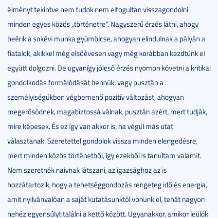
élményt tekintve nem tudok nem elfogultan visszagondolni
minden egyes közös „történetre”. Nagyszerű érzés látni, ahogy
beérik a sokévi munka gyümölcse, ahogyan elindulnak a pályán a
fiatalok, akikkel még elsőévesen vagy még korábban kezdtünk el
együtt dolgozni. De ugyanígy jóleső érzés nyomon követni a kritikai
gondolkodás formálódását bennük, vagy pusztán a
személyiségükben végbemenő pozitív változást, ahogyan
megerősödnek, magabiztossá válnak, pusztán azért, mert tudják,
mire képesek. És ez így van akkor is, ha végül más utat
választanak. Szeretettel gondolok vissza minden elengedésre,
mert minden közös történetből, így ezekből is tanultam valamit.
Nem szeretnék naivnak látszani, az igazsághoz az is
hozzátartozik, hogy a tehetséggondozás rengeteg idő és energia,
amit nyilvánvalóan a saját kutatásunktól vonunk el, tehát nagyon
nehéz egyensúlyt találni a kettő között. Ugyanakkor, amikor leülök