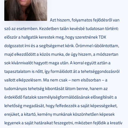
Azt hiszem, folyamatos fejlődésről van
szó az esetemben. Kezdetben talán kevésbé tudatosan történt:
először a hallgatók kerestek meg, hogy szeretnének TDK
dolgozatot írni és a segítségemet kérik. Örömmel rábólintottam,
majd elkezdődött a közös munka, de úgy hiszem, a módszertan
sok kívánnivalót hagyott maga után. A korral együtt aztán a
tapasztalatom is nőtt, így formálódott át a tehetséggondozásról
vallott elképzelésem. Ma nem csak – nem elsősorban – a
tudományos tehetség kibontását látom benne, hanem az
érdeklődő fiatalok személyiségformálódásának elősegítését: a
lehetőség megadását, hogy felfedezzék a saját képességeiket,
erejüket, a kitartó, kemény munkának köszönhetően képesek
legyenek a saját határaikat feszegetni, miközben fejlődik a kreatív