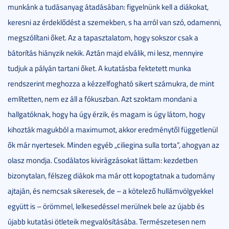
munkánk a tudásanyag átadásában: figyelnünk kell a diákokat,
keresni az érdeklődést a szemekben, s ha arról van szó, odamenni,
megszólítani őket. Az a tapasztalatom, hogy sokszor csak a
bátorítás hiányzik nekik. Aztán majd elválik, mi lesz, mennyire
tudjuk a pályán tartani őket. A kutatásba fektetett munka
rendszerint meghozza a kézzelfogható sikert számukra, de mint
említetten, nem ez áll a fókuszban. Azt szoktam mondani a
hallgatóknak, hogy ha úgy érzik, és magam is úgy látom, hogy
kihozták magukból a maximumot, akkor eredménytől függetlenül
ők már nyertesek. Minden egyéb „ciliegina sulla torta”, ahogyan az
olasz mondja. Csodálatos kivirágzásokat láttam: kezdetben
bizonytalan, félszeg diákok ma már ott kopogtatnak a tudomány
ajtaján, és nemcsak sikeresek, de – a kötelező hullámvölgyekkel
együtt is – örömmel, lelkesedéssel merülnek bele az újabb és
újabb kutatási ötleteik megvalósításába. Természetesen nem