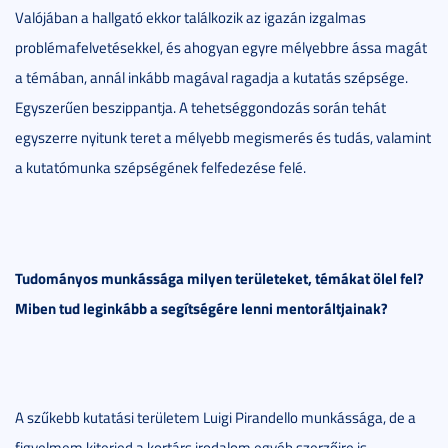
Valójában a hallgató ekkor találkozik az igazán izgalmas
problémafelvetésekkel, és ahogyan egyre mélyebbre ássa magát
a témában, annál inkább magával ragadja a kutatás szépsége.
Egyszerűen beszippantja. A tehetséggondozás során tehát
egyszerre nyitunk teret a mélyebb megismerés és tudás, valamint
a kutatómunka szépségének felfedezése felé.
Tudományos munkássága milyen területeket, témákat ölel fel?
Miben tud leginkább a segítségére lenni mentoráltjainak?
A szűkebb kutatási területem Luigi Pirandello munkássága, de a
figyelmem kiterjed a kortárs irodalom egyéb szerzőire is,