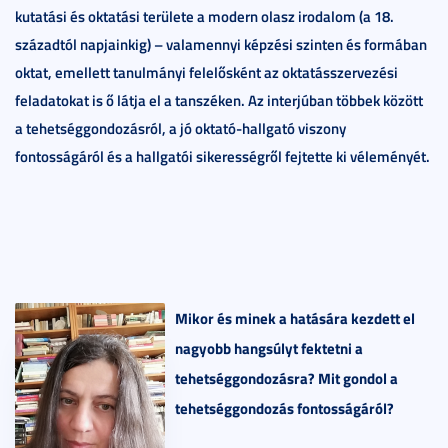
kutatási és oktatási területe a modern olasz irodalom (a 18.
századtól napjainkig) – valamennyi képzési szinten és formában
oktat, emellett tanulmányi felelősként az oktatásszervezési
feladatokat is ő látja el a tanszéken. Az interjúban többek között
a tehetséggondozásról, a jó oktató-hallgató viszony
fontosságáról és a hallgatói sikerességről fejtette ki véleményét.
Mikor és minek a hatására kezdett el
nagyobb hangsúlyt fektetni a
tehetséggondozásra? Mit gondol a
tehetséggondozás fontosságáról?