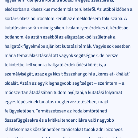
elsősorban a klasszikus modernitás területéről. Az utóbbi időben a
kortárs olasz női irodalom került az érdeklődésem fókuszába. A
kutatásaim során mindig sikerül valamilyen érdekes új kérdésbe
botlanom, és aztán ezekből az elágazásokból születnek a
hallgatók figyelmébe ajánlott kutatási témák. Vagyis sok esetben
már a témaválasztásnál ott vagyok segítségnek, de persze
tekintetbe kell venni a hallgató érdeklődési körét is, a
személyiségét, azaz egy kicsit összehangolni a „kereslet-kínálat”
oldalát. Aztán az egyik legnagyobb segítséget – szerintem – a
módszertan átadásában tudom nyújtani, a kutatási folyamat
egyes lépéseinek tudatos megterveztetésében, majd
felügyeletében. Természetesen az irodalomtörténeti
összefüggésekre és a kritikai tendenciákra való nagyobb
rálátásomnak köszönhetően tanácsokat tudok adni bizonyos