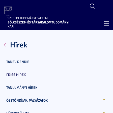
SZEGEDI TUDOMÁNYEGYETEM
BÖLCSÉSZET- ÉS TÁRSADALOMTUDOMÁNYI
Toggl
KAR
navig
Hírek
TANÉV RENDJE
FRISS HÍREK
TANULMÁNYI HÍREK
ÖSZTÖNDÍJAK, PÁLYÁZATOK