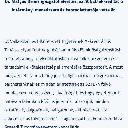
Dr. Mátyás Dénes igazgatóhelyettes, az ACEEU akkreditáció
intézményi menedzsere és kapcsolattartója vette át.
„A Vállalkozói és Elkötelezett Egyetemek Akkreditációs
Tanácsa olyan fontos, globálisan működő minőségbiztosítási
testület, amely a felsőoktatásban a vállalkozói szellem és a
társadalmi elkötelezettség elismerésére összpontosít. A most
megszerzett tanúsítvány jelzi hallgatóinknak, dolgozóinknak,
partnereinknek és minden érintettnek az SZTE-n folyó
munka eredményességét, kiválóságát, és hogy egyetemünk
hatása a falainkon kívül is jelentős. Köszönjük minden
oktatónak, dolgozónak, hallgatónak, aki részt vett az
akkreditációs folyamatban” – fogalmazott Dr. Fendler Judit, a
Szegedi Tudományegyetem kancellárja.