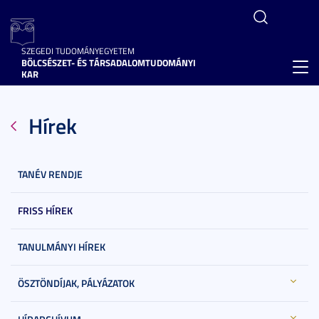
SZEGEDI TUDOMÁNYEGYETEM
BÖLCSÉSZET- ÉS TÁRSADALOMTUDOMÁNYI
Toggl
KAR
navig
Hírek
TANÉV RENDJE
FRISS HÍREK
TANULMÁNYI HÍREK
ÖSZTÖNDÍJAK, PÁLYÁZATOK