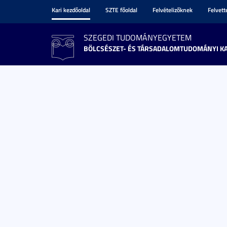
Kari kezdőoldal
SZTE főoldal
Felvételizőknek
Felvet
SZEGEDI TUDOMÁNYEGYETEM
BÖLCSÉSZET- ÉS TÁRSADALOMTUDOMÁNYI K