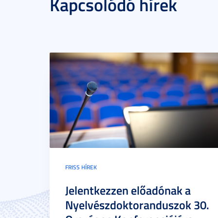
Kapcsolódó hírek
FRISS HÍREK
Jelentkezzen előadónak a
Nyelvészdoktoranduszok 30.