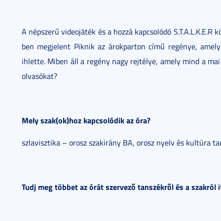
A népszerű videojáték és a hozzá kapcsolódó S.T.A.L.K.E.R 
ben megjelent Piknik az árokparton című regénye, amely A
ihlette. Miben áll a regény nagy rejtélye, amely mind a mai
olvasókat?
Mely szak(ok)hoz kapcsolódik az óra?
szlavisztika – orosz szakirány BA, orosz nyelv és kultúra t
Tudj meg többet az órát szervező tanszékről és a szakról
i