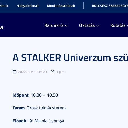
teknek
Hallgatóinknak
Munkatársainknak
BÖLCSÉSZ SZABADEGY
Karunkról
Oktatás
Kutatás
AR
A STALKER Univerzum szü
2022. november 29.
1 perc
Időpont
: 10:30 – 10:50
Terem
: Orosz tolmácsterem
Előadó
: Dr. Mikola Gyöngyi