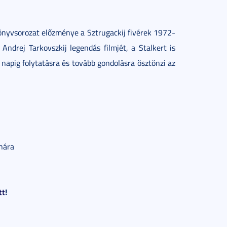
könyvsorozat előzménye a Sztrugackij fivérek 1972-
ndrej Tarkovszkij legendás filmjét, a Stalkert is
 napig folytatásra és tovább gondolásra ösztönzi az
anára
tt
!