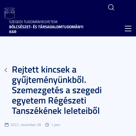
SZEGEDI TUDOMÁNYEGYETEM
BÖLCSÉSZET- ÉS TÁRSADALOMTUDOMÁNYI
Toggl
KAR
navig
Rejtett kincsek a
gyűjteményünkből.
Szemezgetés a szegedi
egyetem Régészeti
Tanszékének leleteiből
2022. november 28.
1 perc