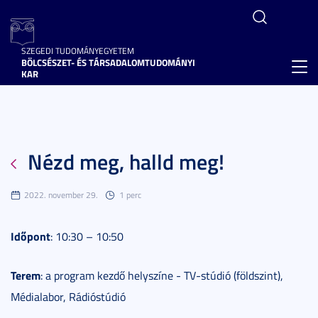
SZEGEDI TUDOMÁNYEGYETEM
BÖLCSÉSZET- ÉS TÁRSADALOMTUDOMÁNYI
Toggl
KAR
navig
Nézd meg, halld meg!
2022. november 29.
1 perc
Időpont
: 10:30 – 10:50
Terem
: a program kezdő helyszíne - TV-stúdió (földszint),
Médialabor, Rádióstúdió