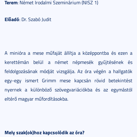
Terem
: Német Irodalmi Szeminárium (NISZ 1)
Előadó
: Dr. Szabó Judit
A minióra a mese műfaját állítja a középpontba és ezen a
kerettémán belül a német népmesék gyűjtésének és
feldolgozásának módját vizsgálja. Az óra végén a hallgatók
egy-egy ismert Grimm mese kapcsán rövid betekintést
nyernek a különböző szövegvariációkba és az egymástól
eltérő magyar műfordításokba.
Mely szak(ok)hoz kapcsolódik az óra?