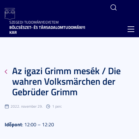
SZEGEDI TUDOMÁNYEGYETEM
BÖLCSÉSZET- ÉS TÁRSADALOMTUDOMÁNYI
Toggl
KAR
navig
Az igazi Grimm mesék / Die
wahren Volksmärchen der
Gebrüder Grimm
2022. november 29.
1 perc
Időpont
: 12:00 – 12:20