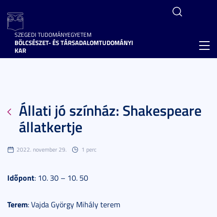
SZEGEDI TUDOMÁNYEGYETEM
BÖLCSÉSZET- ÉS TÁRSADALOMTUDOMÁNYI
Toggl
KAR
navig
Állati jó színház: Shakespeare
állatkertje
2022. november 29.
1 perc
Időpont
: 10. 30 – 10. 50
Terem
: Vajda György Mihály terem