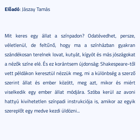
Előadó
: Jászay Tamás
Mit keres egy állat a színpadon? Odatévedhet, persze,
véletlenül, de feltűnő, hogy ma a színházban gyakran
szándékosan terelnek lovat, kutyát, kígyót és más jószágokat
a nézők színe elé. És ez korántsem újdonság: Shakespeare-től
vett példákon keresztül nézzük meg, mi a különbség a szerző
szerint állat és ember között, meg azt, mikor és miért
viselkedik egy ember állat módjára. Szóba kerül az avoni
hattyú kivihetetlen színpadi instrukciója is, amikor az egyik
szereplőt egy medve kezdi üldözni...