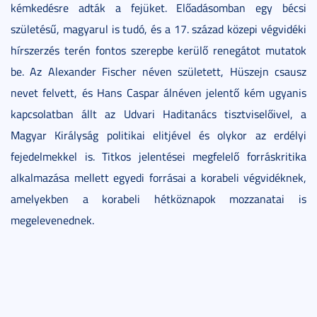
kémkedésre adták a fejüket. Előadásomban egy bécsi
születésű, magyarul is tudó, és a 17. század közepi végvidéki
hírszerzés terén fontos szerepbe kerülő renegátot mutatok
be. Az Alexander Fischer néven született, Hüszejn csausz
nevet felvett, és Hans Caspar álnéven jelentő kém ugyanis
kapcsolatban állt az Udvari Haditanács tisztviselőivel, a
Magyar Királyság politikai elitjével és olykor az erdélyi
fejedelmekkel is. Titkos jelentései megfelelő forráskritika
alkalmazása mellett egyedi forrásai a korabeli végvidéknek,
amelyekben a korabeli hétköznapok mozzanatai is
megelevenednek.