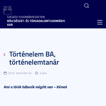
SZEGEDI TUDOMÁNYEGYETEM
BÖLCSÉSZET- ÉS TÁRSADALOMTUDOMÁNYI
Toggl
KAR
navig
Történelem BA,
történelemtanár
2022. december 02.
3 perc
Ami a török háborúk mögött van – Kémek