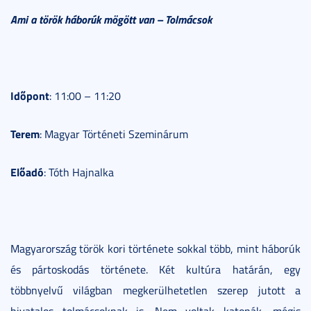
Ami a török háborúk mögött van – Tolmácsok
Időpont
: 11:00 – 11:20
Terem
: Magyar Történeti Szeminárum
Előadó
: Tóth Hajnalka
Magyarország török kori története sokkal több, mint háborúk
és pártoskodás története. Két kultúra határán, egy
többnyelvű világban megkerülhetetlen szerep jutott a
hivatalos tolmácsoknak is. Nem voltak katonák, mégis