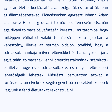
gyakran életük kockáztatásával szolgálták és tartották fenn
az államgépezeteket. Előadásomban egyrészt Johann Adam
Lachowitz Habsburg udvari tolmács és Temesvári Oszmán
aga díváni tolmács pályafutásán keresztül mutatom be, hogy
miképpen válhatott valaki tolmáccsá a kora újkorban a
keresztény, illetve az oszmán oldalon, továbbá, hogy a
tolmácsok munkája milyen előnyökkel és hátrányokkal járt,
egyáltalán tolmácsnak lenni presztízsszakmának számított-
e, illetve hogy csak tolmácsoltak-e, és milyen előrelépési
lehetőségeik lehettek. Másrészt bemutatom azokat a
forrásokat, amelyeknek segítségével történészként képesek
vagyunk a fenti életutakat rekonstruálni.