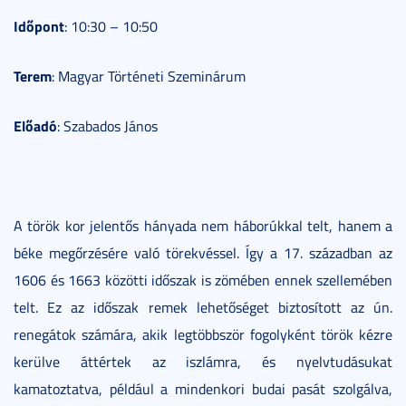
Időpont
: 10:30 – 10:50
Terem
: Magyar Történeti Szeminárum
Előadó
: Szabados János
A török kor jelentős hányada nem háborúkkal telt, hanem a
béke megőrzésére való törekvéssel. Így a 17. században az
1606 és 1663 közötti időszak is zömében ennek szellemében
telt. Ez az időszak remek lehetőséget biztosított az ún.
renegátok számára, akik legtöbbször fogolyként török kézre
kerülve áttértek az iszlámra, és nyelvtudásukat
kamatoztatva, például a mindenkori budai pasát szolgálva,