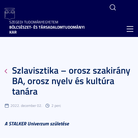
SZEGEDI TUDOMÁNYEGYETEM
BÖLCSÉSZET- ÉS TÁRSADALOMTUDOMÁNYI
Toggl
KAR
navig
Szlavisztika – orosz szakirány
BA, orosz nyelv és kultúra
tanára
2022. december 02.
2 perc
A STALKER Univerzum születése