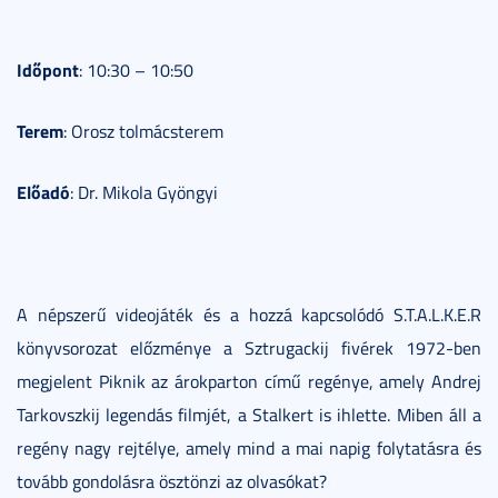
Időpont
: 10:30 – 10:50
Terem
: Orosz tolmácsterem
Előadó
: Dr. Mikola Gyöngyi
A népszerű videojáték és a hozzá kapcsolódó S.T.A.L.K.E.R
könyvsorozat előzménye a Sztrugackij fivérek 1972-ben
megjelent Piknik az árokparton című regénye, amely Andrej
Tarkovszkij legendás filmjét, a Stalkert is ihlette. Miben áll a
regény nagy rejtélye, amely mind a mai napig folytatásra és
tovább gondolásra ösztönzi az olvasókat?