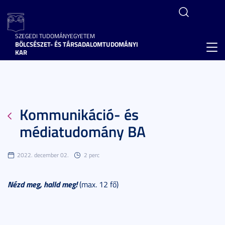
SZEGEDI TUDOMÁNYEGYETEM
BÖLCSÉSZET- ÉS TÁRSADALOMTUDOMÁNYI
Toggl
KAR
navig
Kommunikáció- és
médiatudomány BA
2022. december 02.
2 perc
Nézd meg, halld meg!
(max. 12 fő)