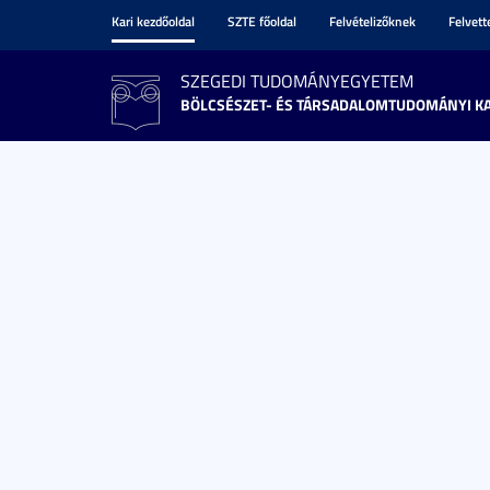
Kari kezdőoldal
SZTE főoldal
Felvételizőknek
Felvet
SZEGEDI TUDOMÁNYEGYETEM
BÖLCSÉSZET- ÉS TÁRSADALOMTUDOMÁNYI K