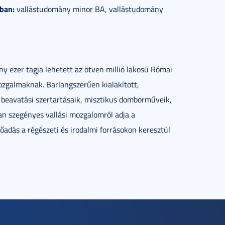
bban:
vallástudomány minor BA, vallástudomány
ny ezer tagja lehetett az ötven millió lakosú Római
ozgalmaknak. Barlangszerűen kialakított,
t beavatási szertartásaik, misztikus domborműveik,
ban szegényes vallási mozgalomról adja a
adás a régészeti és irodalmi forrásokon keresztül