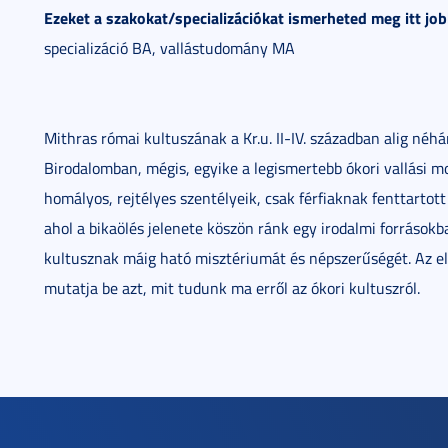
Ezeket a szakokat/specializációkat ismerheted meg itt jo
specializáció BA, vallástudomány MA
Mithras római kultuszának a Kr.u. II-IV. században alig néhá
Birodalomban, mégis, egyike a legismertebb ókori vallási m
homályos, rejtélyes szentélyeik, csak férfiaknak fenttartot
ahol a bikaölés jelenete köszön ránk egy irodalmi források
kultusznak máig ható misztériumát és népszerűségét. Az elő
mutatja be azt, mit tudunk ma erről az ókori kultuszról.