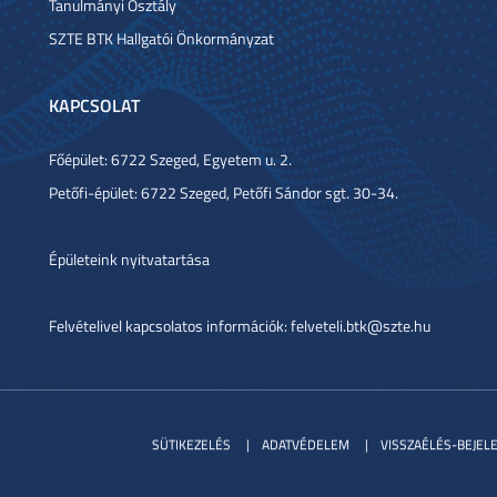
Tanulmányi Osztály
SZTE BTK Hallgatói Önkormányzat
KAPCSOLAT
Főépület: 6722 Szeged, Egyetem u. 2.
Petőfi-épület: 6722 Szeged, Petőfi Sándor sgt. 30-34.
Épületeink nyitvatartása
Felvételivel kapcsolatos információk: felveteli.btk@szte.hu
SÜTIKEZELÉS
ADATVÉDELEM
VISSZAÉLÉS-BEJEL