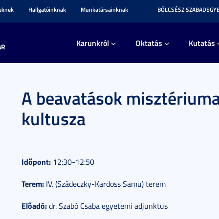
teknek
Hallgatóinknak
Munkatársainknak
BÖLCSÉSZ SZABADEGY
Karunkról
Oktatás
Kutatás
AR
A beavatások misztériuma
kultusza
Időpont:
12:30-12:50
Terem:
IV. (Szádeczky-Kardoss Samu) terem
Előadó:
dr. Szabó Csaba egyetemi adjunktus