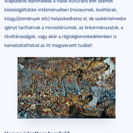
Alapszakos diplomáddal a hazai kulturális élet számos
közszolgáltatási intézményében (múzeumok, levéltárak,
közgyűjtemények stb.) helyezkedhetsz el, de szakértelmedre
igényt tarthatnak a minisztériumok, az önkormányzatok, a
tévétársaságok, vagy akár a régiségkereskedelemben is
kamatoztathatod az itt megszerzett tudást!