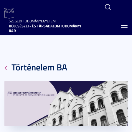
SZEGEDI TUDOMÁNYEGYETEM
BÖLCSÉSZET- ÉS TÁRSADALOMTUDOMÁNYI
Toggl
KAR
navig
Történelem BA