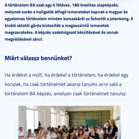
A történelem BA szak egy 6 féléves, 180 kredites alapképzés,
melynek során a hallgatók átfogó ismereteket kapnak a magyar és
egyetemes történelem minden korszakáról az őskortól a jelenkorig. A
kiváló oktatói gárda biztosíték a magasszintű ismeretek
megszerzésére. A képzés szakdolgozat készítésével és annak
megvédésével zárul.
Miért válassz bennünket?
Ha érdekel a múlt, ha érdekel a történelem, ha érdekel egy
korszak, ha csak történelmet akarsz tanulni: erre való a
történelem BA képzés, amelyen csak történelmet tanulsz.