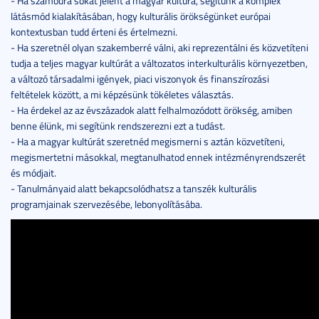
- Ha számodra sokat jelent a magyar kultúra, segítünk a komplex
látásmód kialakításában, hogy kulturális örökségünket európai
kontextusban tudd érteni és értelmezni.
- Ha szeretnél olyan szakemberré válni, aki reprezentálni és közvetíteni
tudja a teljes magyar kultúrát a változatos interkulturális környezetben,
a változó társadalmi igények, piaci viszonyok és finanszírozási
feltételek között, a mi képzésünk tökéletes választás.
- Ha érdekel az az évszázadok alatt felhalmozódott örökség, amiben
benne élünk, mi segítünk rendszerezni ezt a tudást.
- Ha a magyar kultúrát szeretnéd megismerni s aztán közvetíteni,
megismertetni másokkal, megtanulhatod ennek intézményrendszerét
és módjait.
- Tanulmányaid alatt bekapcsolódhatsz a tanszék kulturális
programjainak szervezésébe, lebonyolításába.