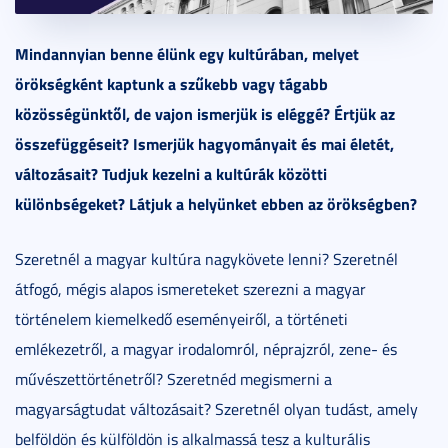
Mindannyian benne élünk egy kultúrában, melyet
örökségként kaptunk a szűkebb vagy tágabb
közösségünktől, de vajon ismerjük is eléggé? Értjük az
összefüggéseit? Ismerjük hagyományait és mai életét,
változásait? Tudjuk kezelni a kultúrák közötti
különbségeket? Látjuk a helyünket ebben az örökségben?
Szeretnél a magyar kultúra nagykövete lenni? Szeretnél
átfogó, mégis alapos ismereteket szerezni a magyar
történelem kiemelkedő eseményeiről, a történeti
emlékezetről, a magyar irodalomról, néprajzról, zene- és
művészettörténetről? Szeretnéd megismerni a
magyarságtudat változásait? Szeretnél olyan tudást, amely
belföldön és külföldön is alkalmassá tesz a kulturális