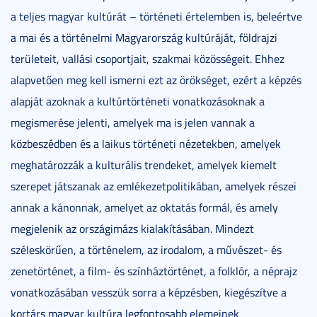
a teljes magyar kultúrát – történeti értelemben is, beleértve
a mai és a történelmi Magyarország kultúráját, földrajzi
területeit, vallási csoportjait, szakmai közösségeit. Ehhez
alapvetően meg kell ismerni ezt az örökséget, ezért a képzés
alapját azoknak a kultúrtörténeti vonatkozásoknak a
megismerése jelenti, amelyek ma is jelen vannak a
közbeszédben és a laikus történeti nézetekben, amelyek
meghatározzák a kulturális trendeket, amelyek kiemelt
szerepet játszanak az emlékezetpolitikában, amelyek részei
annak a kánonnak, amelyet az oktatás formál, és amely
megjelenik az országimázs kialakításában. Mindezt
széleskörűen, a történelem, az irodalom, a művészet- és
zenetörténet, a film- és színháztörténet, a folklór, a néprajz
vonatkozásában vesszük sorra a képzésben, kiegészítve a
kortárs magyar kultúra legfontosabb elemeinek