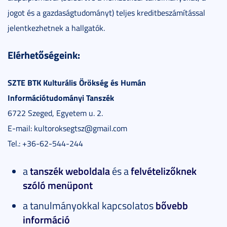
jogot és a gazdaságtudományt) teljes kreditbeszámítással
jelentkezhetnek a hallgatók.
Elé
rhetőségeink:
SZTE BTK Kulturális Örökség és Humán
Információtudományi Tanszék
6722 Szeged, Egyetem u. 2.
E-mail: kultoroksegtsz@gmail.com
Tel.: +36-62-544-244
a
tanszék weboldala
és a
felvételizőknek
szóló menüpont
a tanulmányokkal kapcsolatos
bővebb
információ