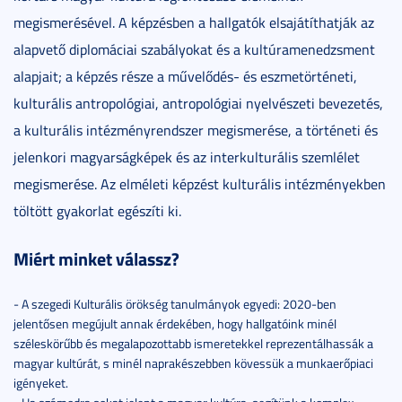
megismerésével. A képzésben a hallgatók elsajátíthatják az
alapvető diplomáciai szabályokat és a kultúramenedzsment
alapjait; a képzés része a művelődés- és eszmetörténeti,
kulturális antropológiai, antropológiai nyelvészeti bevezetés,
a kulturális intézményrendszer megismerése, a történeti és
jelenkori magyarságképek és az interkulturális szemlélet
megismerése. Az elméleti képzést kulturális intézményekben
töltött gyakorlat egészíti ki.
Miért minket válassz?
- A szegedi Kulturális örökség tanulmányok egyedi: 2020-ben
jelentősen megújult annak érdekében, hogy hallgatóink minél
széleskörűbb és megalapozottabb ismeretekkel reprezentálhassák a
magyar kultúrát, s minél naprakészebben kövessük a munkaerőpiaci
igényeket.