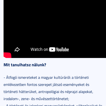
Mit tanulhatsz nálunk?
- Átfogó ismereteket a magyar kultúráról: a történeti
emlékezetben fontos szerepet játszó eseményeket és
történeti hátterüket, antropológiai és néprajzi alapokat,
irodalom-, zene- és művészettörténetet;
- A történeti és jelenkori magyarságképeket, változásaikat és