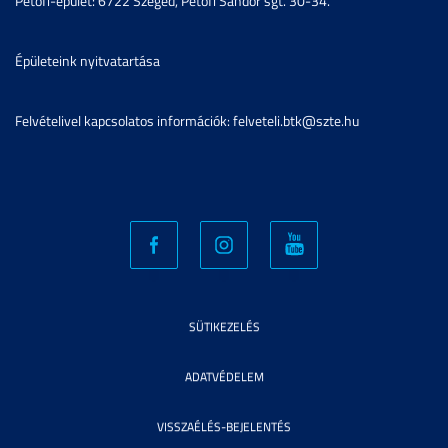
Petőfi-épület: 6722 Szeged, Petőfi Sándor sgt. 30-34.
Épületeink nyitvatartása
Felvételivel kapcsolatos információk: felveteli.btk@szte.hu
SÜTIKEZELÉS
ADATVÉDELEM
VISSZAÉLÉS-BEJELENTÉS