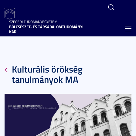
SZEGEDI TUDOMÁNYEGYETEM
BÖLCSÉSZET- ÉS TÁRSADALOMTUDOMÁNYI
Toggl
KAR
navig
Kulturális örökség
tanulmányok MA