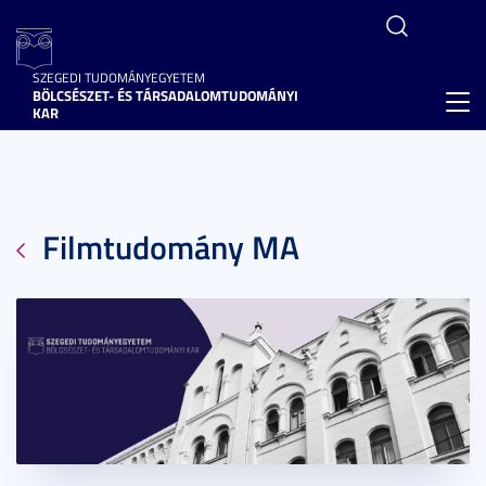
SZEGEDI TUDOMÁNYEGYETEM
BÖLCSÉSZET- ÉS TÁRSADALOMTUDOMÁNYI
Toggl
KAR
navig
Filmtudomány MA