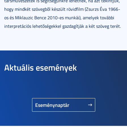
társművészetek is segítségünkre lehetnek, ha azt tekintjük,
hogy mindkét szövegből készült rövidfilm (Zsurzs Éva 1966-
os és Miklauzic Bence 2010-es munkái), amelyek további
interpretációs lehetőségekkel gazdagítják a két szöveg terét.
Aktuális események
Eseménynaptár