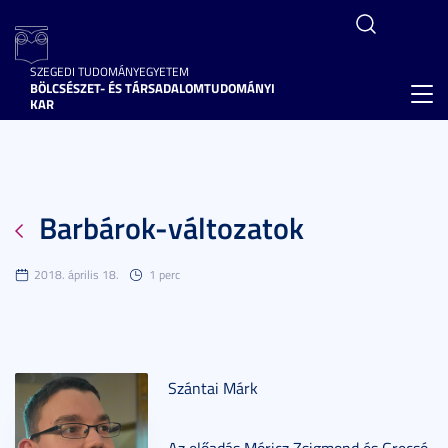
SZEGEDI TUDOMÁNYEGYETEM
BÖLCSÉSZET- ÉS TÁRSADALOMTUDOMÁNYI
Toggl
KAR
navig
Barbárok-változatok
2018. április 18.
1 perc
Szántai Márk
Az előadás Móricz Zsigmond és Grecsó