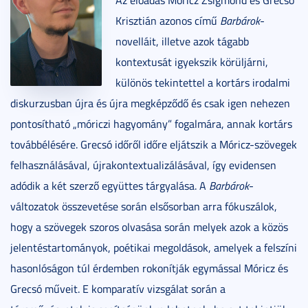
Krisztián azonos című
Barbárok
-
novelláit, illetve azok tágabb
kontextusát igyekszik körüljárni,
különös tekintettel a kortárs irodalmi
diskurzusban újra és újra megképződő és csak igen nehezen
pontosítható „móriczi hagyomány” fogalmára, annak kortárs
továbbélésére. Grecsó időről időre eljátszik a Móricz-szövegek
felhasználásával, újrakontextualizálásával, így evidensen
adódik a két szerző együttes tárgyalása. A
Barbárok
-
változatok összevetése során elsősorban arra fókuszálok,
hogy a szövegek szoros olvasása során melyek azok a közös
jelentéstartományok, poétikai megoldások, amelyek a felszíni
hasonlóságon túl érdemben rokonítják egymással Móricz és
Grecsó műveit. E komparatív vizsgálat során a