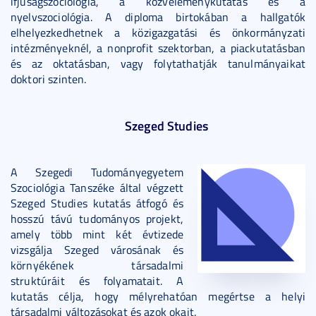
ifjúságszociológia, a közvéleménykutatás és a
nyelvszociológia. A diploma birtokában a hallgatók
elhelyezkedhetnek a közigazgatási és önkormányzati
intézményeknél, a nonprofit szektorban, a piackutatásban
és az oktatásban, vagy folytathatják tanulmányaikat
doktori szinten.
Szeged Studies
A Szegedi Tudományegyetem
Szociológia Tanszéke által végzett
Szeged Studies kutatás átfogó és
hosszú távú tudományos projekt,
amely több mint két évtizede
vizsgálja Szeged városának és
környékének társadalmi
struktúráit és folyamatait. A
kutatás célja, hogy mélyrehatóan megértse a helyi
társadalmi változásokat és azok okait.