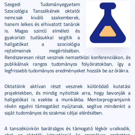
Szegedi Tudományegyetem
Szociológia Tanszékének oktatói
nemcsak kiváló szakemberek,
hanem lelkes és elhivatott tanárok
is. Magas szintű elméleti és
gyakorlati tudásukkal segítik a
hallgatókat a szociológia
rejtelmeinek megértésében.
Rendszeresen részt vesznek nemzetközi konferenciákon, és
publikálnak rangos tudományos folyóiratokban, így a
legfrissebb tudományos eredményeket hozzák be az órákra.
Oktatóink aktívan részt vesznek különböző kutatási
projektekben, és mindig nyitottak arra, hogy bevonják a
hallgatókat is ezekbe a munkákba. Mentorprogramjaink
révén egyéni támogatást nyújtanak, segítve mindenkit a
saját tudományos és szakmai céljai elérésében.
A tanszékünkön barátságos és támogató légkör uralkodik,