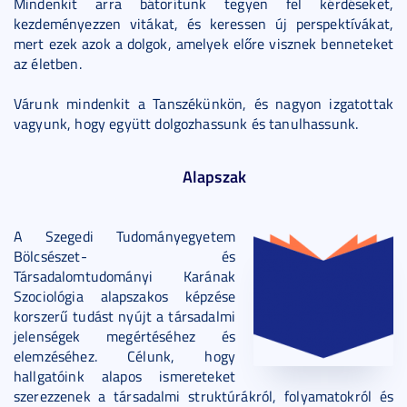
Mindenkit arra bátorítunk tegyen fel kérdéseket,
kezdeményezzen vitákat, és keressen új perspektívákat,
mert ezek azok a dolgok, amelyek előre visznek benneteket
az életben.​​
Várunk mindenkit a Tanszékünkön, és nagyon izgatottak
vagyunk, hogy együtt dolgozhassunk és tanulhassunk.
Alapszak
A Szegedi Tudományegyetem
Bölcsészet- és
Társadalomtudományi Karának
Szociológia alapszakos képzése
korszerű tudást nyújt a társadalmi
jelenségek megértéséhez és
elemzéséhez. Célunk, hogy
hallgatóink alapos ismereteket
szerezzenek a társadalmi struktúrákról, folyamatokról és