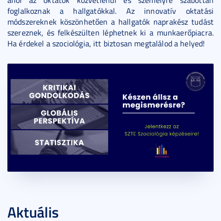
ahol az oktatók közvetlenül és személyre szabottan
foglalkoznak a hallgatókkal. Az innovatív oktatási
módszereknek köszönhetően a hallgatók naprakész tudást
szereznek, és felkészülten léphetnek ki a munkaerőpiacra.
Ha érdekel a szociológia, itt biztosan megtalálod a helyed!
Aktuális