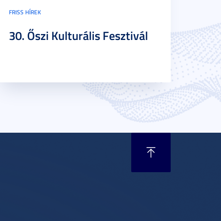
FRISS HÍREK
30. Őszi Kulturális Fesztivál