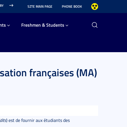
ARY
SZTE MAIN PAGE
PHONE BOOK
nts
Freshmen & Students
lisation françaises (MA)
dits
) est de fournir aux étudiants des