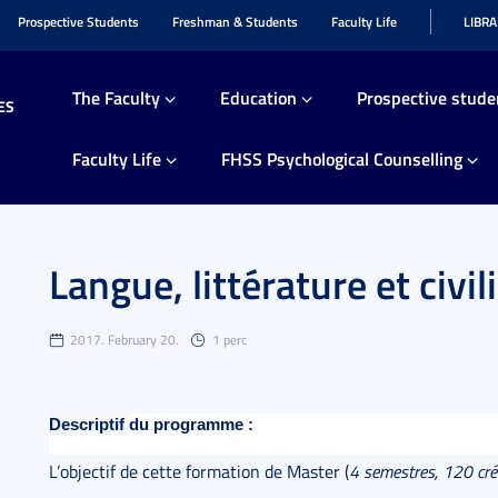
Prospective Students
Freshman & Students
Faculty Life
LIBR
The Faculty
Education
Prospective stude
ES
Faculty Life
FHSS Psychological Counselling
Langue, littérature et civi
2017. February 20.
1 perc
Descriptif
du programme :
L’objectif de cette formation de Master (
4 semestres, 120 cré