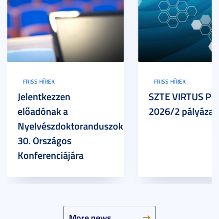
FRISS HÍREK
FRISS HÍREK
Jelentkezzen
SZTE VIRTUS Pr
előadónak a
2026/2 pályázat
Nyelvészdoktoranduszok
30. Országos
Konferenciájára
More news