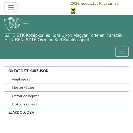
2026. augusztus 9., vasárnap
Toggle
navigation
SZTE-BTK Középkori és Kora Újkori Magyar Történeti Tanszék
HUN-REN–SZTE Oszmán Kori Kutatócsoport
Toggl
navig
OKTATOTT KURZUSOK
Alapképzés
Mesterképzés
Osztatlan képzés
Doktori képzés
SZAKDOLGOZAT