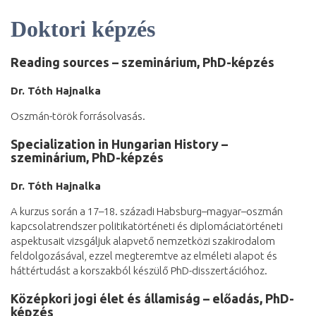
Doktori képzés
Reading sources – szeminárium, PhD-képzés
Dr. Tóth Hajnalka
Oszmán-török forrásolvasás.
Specialization in Hungarian History –
szeminárium, PhD-képzés
Dr. Tóth Hajnalka
A kurzus során a 17–18. századi Habsburg–magyar–oszmán
kapcsolatrendszer politikatörténeti és diplomáciatörténeti
aspektusait vizsgáljuk alapvető nemzetközi szakirodalom
feldolgozásával, ezzel megteremtve az elméleti alapot és
háttértudást a korszakból készülő PhD-disszertációhoz.
Középkori jogi élet és államiság – előadás, PhD-
képzés