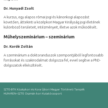
Dr. Hunyadi Zsolt
A kurzus, egy alapos római jogi és kánonkogi alapozást
követően, áttekinti a középkori Magyar Királyság jogi életének
különböző területeit, intézményeit, illetve azok működését.
Műhelyszeminárium – szeminárium
Dr. Kordé Zoltán
A szeminárium a doktoranduszok szempontjából legfontosabb
forrásokat és szakirodalmat dolgozza fel, evvel segítve a PhD-
dolgozatok elkészítését.
SZTE-BTK Középkori és Kora Újkori Magyar Történeti Tanszék
HUN-REN–SZTE Oszmán kori Kutatócsoport