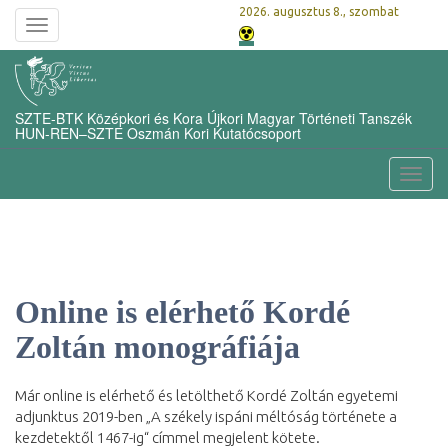
2026. augusztus 8., szombat
Toggle
navigation
SZTE-BTK Középkori és Kora Újkori Magyar Történeti Tanszék
HUN-REN–SZTE Oszmán Kori Kutatócsoport
Toggl
navig
Online is elérhető Kordé
Zoltán monográfiája
Már online is elérhető és letölthető Kordé Zoltán egyetemi
adjunktus 2019-ben „A székely ispáni méltóság története a
kezdetektől 1467-ig“ címmel megjelent kötete.