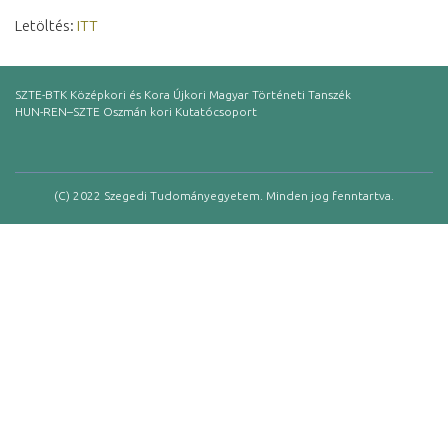
Letöltés:
ITT
SZTE-BTK Középkori és Kora Újkori Magyar Történeti Tanszék
HUN-REN–SZTE Oszmán kori Kutatócsoport
(C) 2022 Szegedi Tudományegyetem. Minden jog fenntartva.