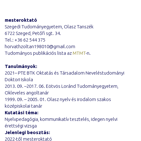
mesteroktató
Szegedi Tudományegyetem, Olasz Tanszék
6722 Szeged, Petőfi sgt. 34.
Tel.: +36 62 544 375
horvathzoltan198010@gmail.com
Tudományos publikációs lista az
MTMT
-n.
Tanulmányok:
2021– PTE BTK Oktatás és Társadalom Neveléstudományi
Doktori Iskola
2013. 09. –2017. 06. Eötvös Loránd Tudományegyetem,
Okleveles angoltanár
1999. 09. – 2005. 01. Olasz nyelv és irodalom szakos
középiskolai tanár
Kutatási téma:
Nyelvpedagógia, kommunikatív tesztelés, idegen nyelvi
érettségi vizsga
Jelenlegi beosztás:
2022-től mesteroktató