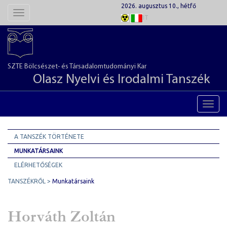
2026. augusztus 10., hétfő
Toggle
IT
navigation
SZTE Bölcsészet- és Társadalomtudományi Kar
Olasz Nyelvi és Irodalmi Tanszék
Toggl
navig
A TANSZÉK TÖRTÉNETE
MUNKATÁRSAINK
ELÉRHETŐSÉGEK
TANSZÉKRŐL
Munkatársaink
Horváth Zoltán