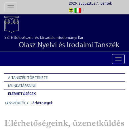
2026. augusztus 7., péntek
Toggle
IT
navigation
SZTE Bölcsészet- és Társadalomtudományi Kar
Olasz Nyelvi és Irodalmi Tanszék
Toggl
navig
A TANSZÉK TÖRTÉNETE
MUNKATÁRSAINK
ELÉRHETŐSÉGEK
TANSZÉKRŐL
Elérhetőségek
Elérhetőségeink, üzenetküldés