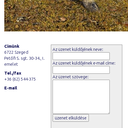
Címünk
Az üzenet küldőjének neve:
6722 Szeged
Petőfi S. sgt. 30-34., I.
Az üzenet küldőjének e-mail címe:
emelet
Tel./fax
Az üzenet szövege:
+36 (62) 544-375
E-mail
üzenet elküldése