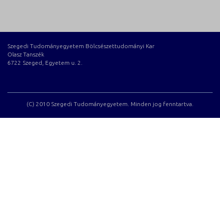
Szegedi Tudományegyetem Bölcsészettudományi Kar
Olasz Tanszék
6722 Szeged, Egyetem u. 2.
(C) 2010 Szegedi Tudományegyetem. Minden jog fenntartva.