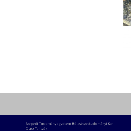
Szegedi Tudományegyetem Bölcsészettudományi Kar
Olasz Tanszék