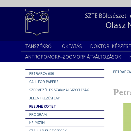
SZTE Bölcsészet-
Olasz 
TANSZÉKRŐL
OKTATÁS
DOKTORI KÉPZÉS
ANTROPOMORF–ZOOMORF ÁTVÁLTOZÁSOK
PETRARCA
PETRARCA 650
CALL FOR PAPERS
Petr
SZERVEZŐ- ÉS SZAKMAI BIZOTTSÁG
JELENTKEZÉSI LAP
REZUMÉ KÖTET
PROGRAM
HELYSZÍN
SZÁLLÁSLEHETŐSÉGEK