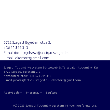
6722 Szeged, Egyetem utca 2.
+36 62 544-313
E-mail (Iroda): juhaszi@antiq.u-szeged.hu
E-mail: okortort@gmail.com
Szegedi Tudományegyetem Bölcsészet- és Társadalomtudományi Kar
6722 Szeged, Egyetem u. 2.
Központi telefon: (+36-62) 544-313
E-mail: juhaszi@antiq.u-szeged.hu , okortort@gmail.com
Adatvédelem
Impresszum
Segítség
(C) 2023 Szegedi Tudományegyetem. Minden jog fenntartva.