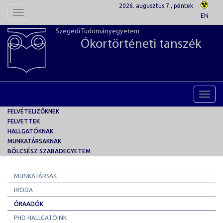
2026. augusztus 7., péntek
Toggle
EN
navigation
Szegedi Tudományegyetem
Ókortörténeti tanszék
Toggl
navig
FELVÉTELIZŐKNEK
FELVETTEK
HALLGATÓKNAK
MUNKATÁRSAKNAK
BÖLCSÉSZ SZABADEGYETEM
MUNKATÁRSAK
IRODA
ÓRAADÓK
PHD HALLGATÓINK