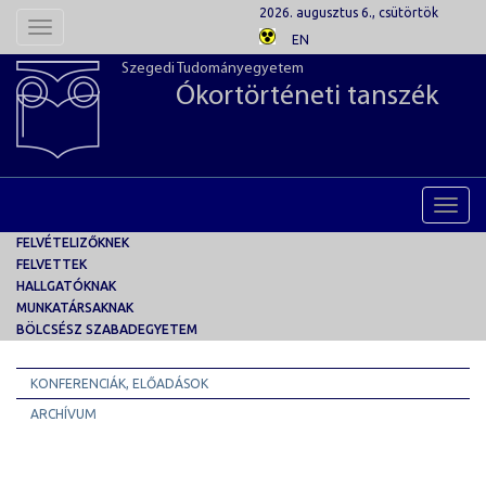
2026. augusztus 6., csütörtök
Toggle
EN
navigation
Szegedi Tudományegyetem
Ókortörténeti tanszék
Toggl
navig
FELVÉTELIZŐKNEK
FELVETTEK
HALLGATÓKNAK
MUNKATÁRSAKNAK
BÖLCSÉSZ SZABADEGYETEM
KONFERENCIÁK, ELŐADÁSOK
ARCHÍVUM