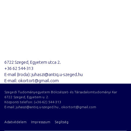
6722 Szeged, Egyetem utca 2.
+36 62 544-313
E-mail (Iroda): juhaszi@antiq.u-szeged.hu
E-mail: okortort@gmail.com
Szegedi Tudományegyetem Bölcsészet- és Társadalomtudományi Kar
6722 Szeged, Egyetem u. 2.
Központi telefon: (+36-62) 544-313
E-mail: juhaszi@antiq.u-szeged.hu , okortort@gmail.com
Adatvédelem
Impresszum
Segítség