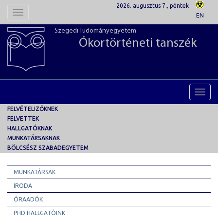
2026. augusztus 7., péntek
Toggle
EN
navigation
Szegedi Tudományegyetem
Ókortörténeti tanszék
Toggl
navig
FELVÉTELIZŐKNEK
FELVETTEK
HALLGATÓKNAK
MUNKATÁRSAKNAK
BÖLCSÉSZ SZABADEGYETEM
MUNKATÁRSAK
IRODA
ÓRAADÓK
PHD HALLGATÓINK