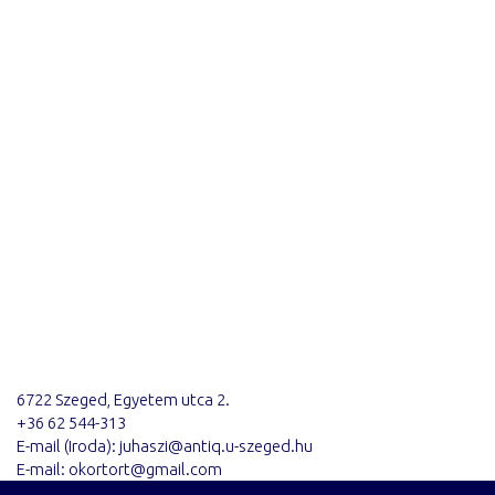
6722 Szeged, Egyetem utca 2.
+36 62 544-313
E-mail (Iroda): juhaszi@antiq.u-szeged.hu
E-mail: okortort@gmail.com