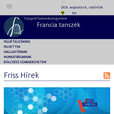
FR
Toggle
2026. augusztus 6., csütörtök
navigation
EN
Szegedi Tudományegyetem
Francia tanszék
FELVÉTELIZŐKNEK
FELVETTEK
HALLGATÓKNAK
MUNKATÁRSAKNAK
BÖLCSÉSZ SZABADEGYETEM
Friss Hírek