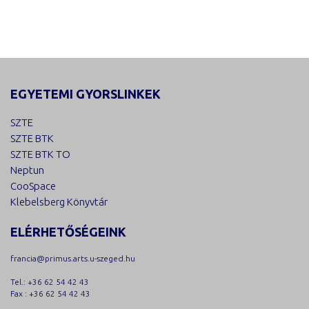
EGYETEMI GYORSLINKEK
SZTE
SZTE BTK
SZTE BTK TO
Neptun
CooSpace
Klebelsberg Könyvtár
ELÉRHETŐSÉGEINK
francia@primus.arts.u-szeged.hu
Tel.: +36 62 54 42 43
Fax : +36 62 54 42 43