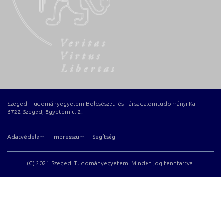
Szegedi Tudományegyetem Bölcsészet- és Társadalomtudományi Kar
6722 Szeged, Egyetem u. 2.
Adatvédelem
Impresszum
Segítség
(C) 2021 Szegedi Tudományegyetem. Minden jog fenntartva.