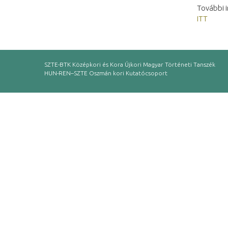
További i
ITT
SZTE-BTK Középkori és Kora Újkori Magyar Történeti Tanszék
HUN-REN–SZTE Oszmán kori Kutatócsoport