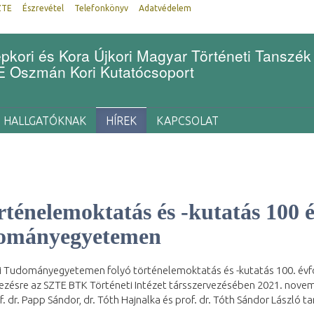
ZTE
Észrevétel
Telefonkönyv
Adatvédelem
kori és Kora Újkori Magyar Történeti Tanszék
Oszmán Kori Kutatócsoport
HALLGATÓKNAK
HÍREK
KAPCSOLAT
rténelemoktatás és -kutatás 100 
ományegyetemen
i Tudományegyetemen folyó történelemoktatás és -kutatás 100. évfo
zésre az SZTE BTK Történeti Intézet társszervezésében 2021. novem
f. dr. Papp Sándor, dr. Tóth Hajnalka és prof. dr. Tóth Sándor László t