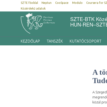
SZTE főoldal
Neptun
CooSpace
Modulo
Coursera for S
Közérdekű adatok
SZTE-BTK Közép
HUN-REN–SZTE 
KEZDŐLAP
TANSZÉK
KUTATÓCSOPORT
A tö
Tud
A Szeged
megrende
közül pro