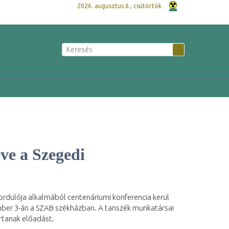
2026. augusztus 6., csütörtök
éve a Szegedi
rdulója alkalmából centenáriumi konferencia kerül
ber 3-án a SZAB székházban. A tanszék munkatársai
artanak előadást.