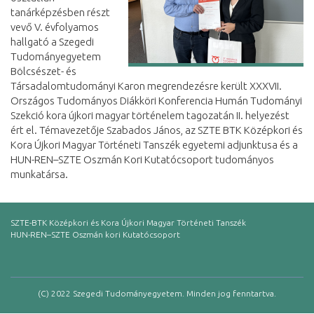
tanárképzésben részt
vevő V. évfolyamos
hallgató a Szegedi
Tudományegyetem
Bölcsészet- és
Társadalomtudományi Karon megrendezésre került XXXVII.
Országos Tudományos Diákköri Konferencia Humán Tudományi
Szekció kora újkori magyar történelem tagozatán II. helyezést
ért el. Témavezetője Szabados János, az SZTE BTK Középkori és
Kora Újkori Magyar Történeti Tanszék egyetemi adjunktusa és a
HUN-REN–SZTE Oszmán Kori Kutatócsoport tudományos
munkatársa.
SZTE-BTK Középkori és Kora Újkori Magyar Történeti Tanszék
HUN-REN–SZTE Oszmán kori Kutatócsoport
(C) 2022 Szegedi Tudományegyetem. Minden jog fenntartva.