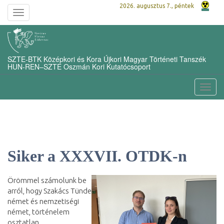
2026. augusztus 7., péntek
Toggle
navigation
SZTE-BTK Középkori és Kora Újkori Magyar Történeti Tanszék
HUN-REN–SZTE Oszmán Kori Kutatócsoport
Toggl
navig
Siker a XXXVII. OTDK-n
Örömmel számolunk be
arról, hogy Szakács Tünde
német és nemzetiségi
német, történelem
osztatlan