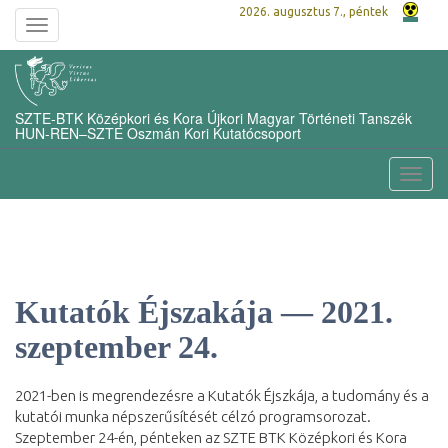
2026. augusztus 7., péntek
Toggle
navigation
SZTE-BTK Középkori és Kora Újkori Magyar Történeti Tanszék
HUN-REN–SZTE Oszmán Kori Kutatócsoport
Toggl
navig
Kutatók Éjszakája — 2021.
szeptember 24.
2021-ben is megrendezésre a Kutatók Éjszkája, a tudomány és a
kutatói munka népszerűsítését célzó programsorozat.
Szeptember 24-én, pénteken az SZTE BTK Középkori és Kora