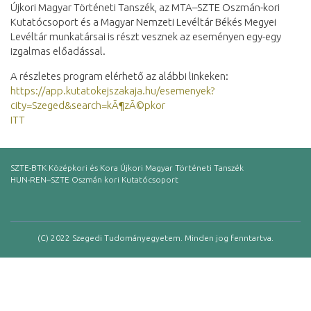
Újkori Magyar Történeti Tanszék, az MTA–SZTE Oszmán-kori
Kutatócsoport és a Magyar Nemzeti Levéltár Békés Megyei
Levéltár munkatársai is részt vesznek az eseményen egy-egy
izgalmas előadással.
A részletes program elérhető az alábbi linkeken:
https://app.kutatokejszakaja.hu/esemenyek?
city=Szeged&search=kÃ¶zÃ©pkor
ITT
SZTE-BTK Középkori és Kora Újkori Magyar Történeti Tanszék
HUN-REN–SZTE Oszmán kori Kutatócsoport
(C) 2022 Szegedi Tudományegyetem. Minden jog fenntartva.