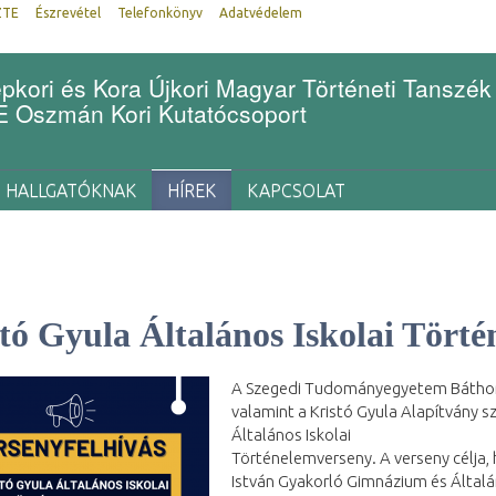
ZTE
Észrevétel
Telefonkönyv
Adatvédelem
kori és Kora Újkori Magyar Történeti Tanszék
Oszmán Kori Kutatócsoport
HALLGATÓKNAK
HÍREK
KAPCSOLAT
tó Gyula Általános Iskolai Tört
A Szegedi Tudományegyetem Báthory 
valamint a Kristó Gyula Alapítvány 
Általános Iskolai
Történelemverseny. A verseny célja
István Gyakorló Gimnázium és Általán