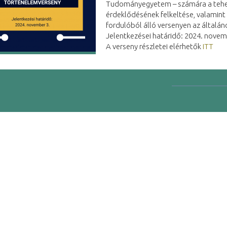
Tudományegyetem – számára a tehet
érdeklődésének felkeltése, valamint 
fordulóból álló versenyen az általáno
Jelentkezései határidő: 2024. novem
A verseny részletei elérhetők
ITT