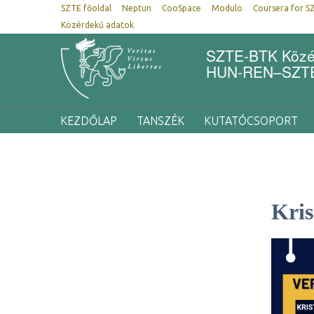
SZTE főoldal
Neptun
CooSpace
Modulo
Coursera for S
Közérdekű adatok
SZTE-BTK Közép
HUN-REN–SZTE 
KEZDŐLAP
TANSZÉK
KUTATÓCSOPORT
Kris