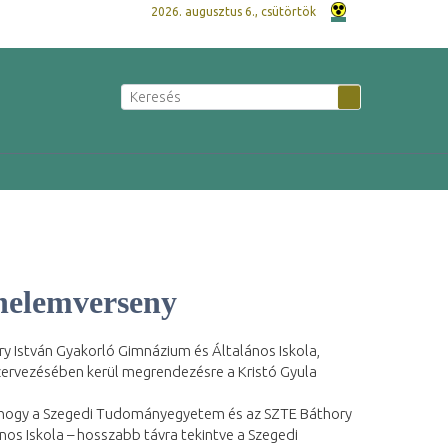
2026. augusztus 6., csütörtök
énelemverseny
István Gyakorló Gimnázium és Általános Iskola,
szervezésében kerül megrendezésre a Kristó Gyula
, hogy a Szegedi Tudományegyetem és az SZTE Báthory
os Iskola – hosszabb távra tekintve a Szegedi