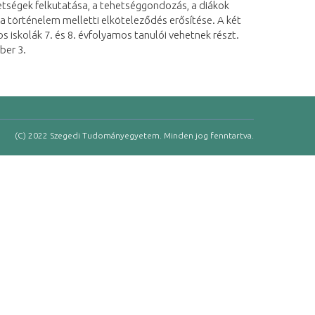
ségek felkutatása, a tehetséggondozás, a diákok
a történelem melletti elköteleződés erősítése. A két
s iskolák 7. és 8. évfolyamos tanulói vehetnek részt.
ber 3.
(C) 2022 Szegedi Tudományegyetem. Minden jog fenntartva.