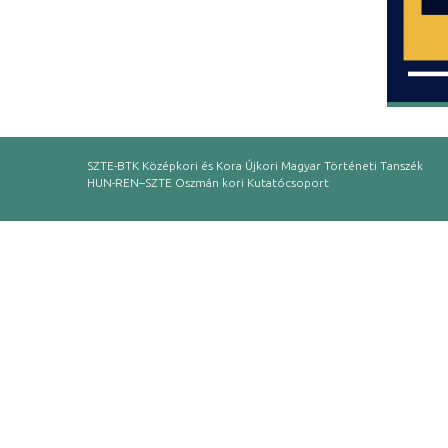
SZTE-BTK Középkori és Kora Újkori Magyar Történeti Tanszék
HUN-REN–SZTE Oszmán kori Kutatócsoport